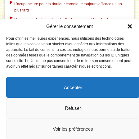
L’acupuncture pour la douleur chronique toujours efficace un an
plus tard
Un nouveau traitement contre l’ostéoporose utilise des herbes
chinoises traditionnelles
Gérer le consentement
L’acupuncture dans le traitement du tabagisme
Pour offrir les meilleures expériences, nous utilisons des technologies
telles que les cookies pour stocker et/ou accéder aux informations des
L’acupuncture aide à l’insomnie liée à la dépression
appareils. Le fait de consentir à ces technologies nous permettra de traiter
L’acupuncture corrige le système électrique pathologique du
des données telles que le comportement de navigation ou les ID uniques
cerveau dans le syndrome du canal carpien
sur ce site. Le fait de ne pas consentir ou de retirer son consentement peut
avoir un effet négatif sur certaines caractéristiques et fonctions.
Le Tai Chi est rentable pour prévenir les chutes chez les personnes
âgées
La puncture du 3F réduit la tension artérielle par effet sur le réseau
Accepter
du cerveau impliqué dans le traitement émotionnel
Synergie des combinaisons de points peut être vue dans le cerveau
!
Refuser
Voir les préférences
Chenmen - Copyright ©1999-2026 | Tous droits réservés.