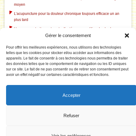
moyen
L’acupuncture pour la douleur chronique toujours efficace un an
plus tard
Un nouveau traitement contre l’ostéoporose utilise des herbes
Gérer le consentement
chinoises traditionnelles
L’acupuncture dans le traitement du tabagisme
Pour offrir les meilleures expériences, nous utilisons des technologies
telles que les cookies pour stocker et/ou accéder aux informations des
L’acupuncture aide à l’insomnie liée à la dépression
appareils. Le fait de consentir à ces technologies nous permettra de traiter
L’acupuncture corrige le système électrique pathologique du
des données telles que le comportement de navigation ou les ID uniques
cerveau dans le syndrome du canal carpien
sur ce site. Le fait de ne pas consentir ou de retirer son consentement peut
avoir un effet négatif sur certaines caractéristiques et fonctions.
Le Tai Chi est rentable pour prévenir les chutes chez les personnes
âgées
La puncture du 3F réduit la tension artérielle par effet sur le réseau
Accepter
du cerveau impliqué dans le traitement émotionnel
Synergie des combinaisons de points peut être vue dans le cerveau
!
Refuser
Voir les préférences