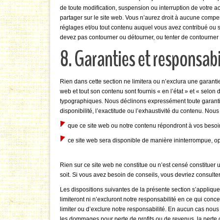
de toute modification, suspension ou interruption de votre a
partager sur le site web. Vous n’aurez droit à aucune compe
réglages et/ou tout contenu auquel vous avez contribué ou 
devez pas contourner ou détourner, ou tenter de contourner o
8. Garanties et responsabi
Rien dans cette section ne limitera ou n’exclura une garantie im
web et tout son contenu sont fournis « en l’état » et « selon 
typographiques. Nous déclinons expressément toute garantie
disponibilité, l’exactitude ou l’exhaustivité du contenu. Nou
que ce site web ou notre contenu répondront à vos besoi
ce site web sera disponible de manière ininterrompue, op
Rien sur ce site web ne constitue ou n’est censé constituer 
soit. Si vous avez besoin de conseils, vous devriez consulte
Les dispositions suivantes de la présente section s’appliqu
limiteront ni n’excluront notre responsabilité en ce qui concer
limiter ou d’exclure notre responsabilité. En aucun cas no
les dommages pour perte de profits ou de revenus, la perte