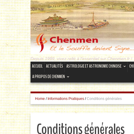
Depuis 1999, vivez relié à l'essentiel sur Chenmen.fr !
ACCUEIL
ACTUALITÉS
ASTROLOGIE ET ASTRONOMIE CHINOISE
CH
A PROPOS DE CHENMEN
Home
/
Informations Pratiques
/
Conditions générales
Conditions générales