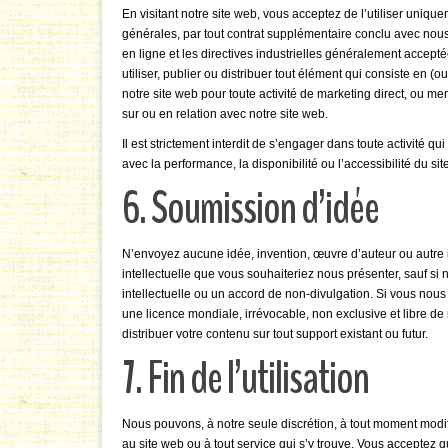
En visitant notre site web, vous acceptez de l’utiliser uniqu
générales, par tout contrat supplémentaire conclu avec nous, 
en ligne et les directives industrielles généralement accept
utiliser, publier ou distribuer tout élément qui consiste en (ou
notre site web pour toute activité de marketing direct, ou m
sur ou en relation avec notre site web.
Il est strictement interdit de s’engager dans toute activité 
avec la performance, la disponibilité ou l’accessibilité du sit
6. Soumission d’idée
N’envoyez aucune idée, invention, œuvre d’auteur ou autre 
intellectuelle que vous souhaiteriez nous présenter, sauf s
intellectuelle ou un accord de non-divulgation. Si vous nous
une licence mondiale, irrévocable, non exclusive et libre de r
distribuer votre contenu sur tout support existant ou futur.
7. Fin de l’utilisation
Nous pouvons, à notre seule discrétion, à tout moment modi
au site web ou à tout service qui s’y trouve. Vous acceptez