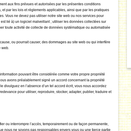
ement aux fins prévues et autorisées par les présentes conditions
et par les lois et règlements applicables, ainsi que par les pratiques
ées. Vous ne devez pas utiliser notre site web ou nos services pour
 est lié à) un logiciel malveillant ; utiliser les données collectées sur
ener toute activité de collecte de données systématique ou automatisée
qui cause, ou pourrait causer, des dommages au site web ou qui interfère
e web.
information pouvant être considérée comme votre propre propriété
i nous avons préalablement signé un accord concernant la propriété
 le divulguez en l’absence d’un tel accord écrit, vous nous accordez
edevance pour utiliser, reproduire, stocker, adapter, publier, traduire et
fier ou interrompre l’accès, temporairement ou de façon permanente,
 que nous ne soyons pas responsables envers vous ou une tierce partie