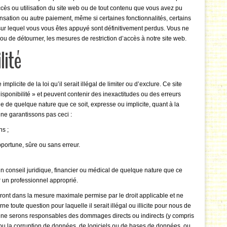
ccès ou utilisation du site web ou de tout contenu que vous avez pu
nsation ou autre paiement, même si certaines fonctionnalités, certains
sur lequel vous vous êtes appuyé sont définitivement perdus. Vous ne
u de détourner, les mesures de restriction d’accès à notre site web.
lité
plicite de la loi qu’il serait illégal de limiter ou d’exclure. Ce site
disponibilité » et peuvent contenir des inexactitudes ou des erreurs
 de quelque nature que ce soit, expresse ou implicite, quant à la
s ne garantissons pas ceci :
ns ;
portune, sûre ou sans erreur.
un conseil juridique, financier ou médical de quelque nature que ce
r un professionnel approprié.
eront dans la mesure maximale permise par le droit applicable et ne
ne toute question pour laquelle il serait illégal ou illicite pour nous de
us ne serons responsables des dommages directs ou indirects (y compris
 ou la corruption de données, de logiciels ou de bases de données, ou