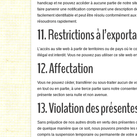
handicap et ne pouvez accéder à aucune partie de notre s
faire parvenir une notification comprenant une description 
facilement identifiable et peut être résolu conformément aux 
résoudrons rapidement.
11. Restrictions à l’export
L’accès au site web à partir de territoires ou de pays où le 
illégal est interdit. Vous ne pouvez pas utiliser ce site web 
12. Affectation
Vous ne pouvez céder, transférer ou sous-traiter aucun de vo
en tout ou en partie, à une tierce partie sans notre consent
présente section sera nulle et non avenue.
13. Violation des présente
Sans préjudice de nos autres droits en vertu des présentes 
de quelque manière que ce soit, nous pouvons prendre les m
compris la suspension temporaire ou permanente de votre acc