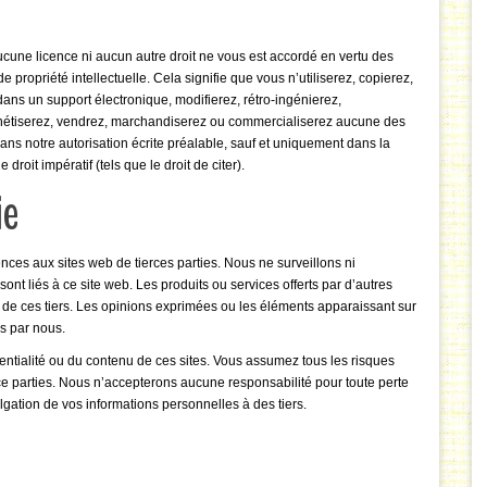
cune licence ni aucun autre droit ne vous est accordé en vertu des
e propriété intellectuelle. Cela signifie que vous n’utiliserez, copierez,
 dans un support électronique, modifierez, rétro-ingénierez,
monétiserez, vendrez, marchandiserez ou commercialiserez aucune des
ans notre autorisation écrite préalable, sauf et uniquement dans la
roit impératif (tels que le droit de citer).
ie
ences aux sites web de tierces parties. Nous ne surveillons ni
ont liés à ce site web. Les produits ou services offerts par d’autres
 de ces tiers. Les opinions exprimées ou les éléments apparaissant sur
s par nous.
tialité ou du contenu de ces sites. Vous assumez tous les risques
ierce parties. Nous n’accepterons aucune responsabilité pour toute perte
lgation de vos informations personnelles à des tiers.