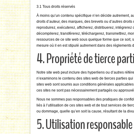
3.1 Tous droits réservés
À moins qu’un contenu spécifique n’en décide autrement, au
droits d’auteur, des marques, des brevets ou d’autres droits d
reproduirez, exécuterez, afficherez, distribuerez, intégrerez
décompilerez, transférerez, téléchargerez, transmettrez, 
ressources de ce site web sous quelque forme que ce soit, s
mesure où il en est stipulé autrement dans des règlements de d
4. Propriété de tierce part
Notre site web peut inclure des hyperliens ou d’autres référ
n’examinons le contenu des sites web de tierces parties qui s
sites web sont soumis aux conditions générales applicables
ces sites ne sont pas nécessairement partagés ou approuvé
Nous ne sommes pas responsables des pratiques de confiden
liés à l’utilisation de ces sites web et de tout services de t
ou dommage, quelle qu’en soit la cause, résultant de la divu
5. Utilisation responsable