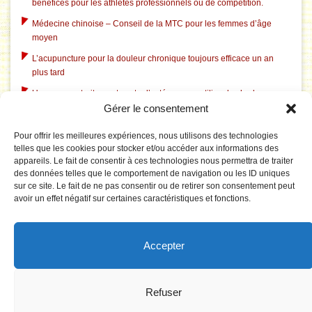
bénéfices pour les athlètes professionnels ou de compétition.
Médecine chinoise – Conseil de la MTC pour les femmes d’âge
moyen
L’acupuncture pour la douleur chronique toujours efficace un an
plus tard
Un nouveau traitement contre l’ostéoporose utilise des herbes
Gérer le consentement
chinoises traditionnelles
L’acupuncture dans le traitement du tabagisme
Pour offrir les meilleures expériences, nous utilisons des technologies
telles que les cookies pour stocker et/ou accéder aux informations des
L’acupuncture aide à l’insomnie liée à la dépression
appareils. Le fait de consentir à ces technologies nous permettra de traiter
L’acupuncture corrige le système électrique pathologique du
des données telles que le comportement de navigation ou les ID uniques
cerveau dans le syndrome du canal carpien
sur ce site. Le fait de ne pas consentir ou de retirer son consentement peut
avoir un effet négatif sur certaines caractéristiques et fonctions.
Le Tai Chi est rentable pour prévenir les chutes chez les personnes
âgées
La puncture du 3F réduit la tension artérielle par effet sur le réseau
Accepter
du cerveau impliqué dans le traitement émotionnel
Synergie des combinaisons de points peut être vue dans le cerveau
!
Refuser