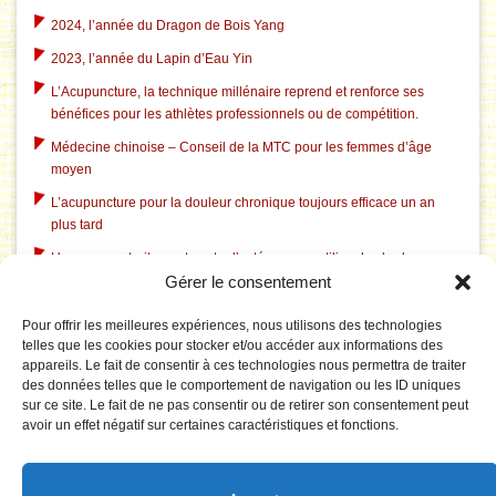
2024, l’année du Dragon de Bois Yang
2023, l’année du Lapin d’Eau Yin
L’Acupuncture, la technique millénaire reprend et renforce ses
bénéfices pour les athlètes professionnels ou de compétition.
Médecine chinoise – Conseil de la MTC pour les femmes d’âge
moyen
L’acupuncture pour la douleur chronique toujours efficace un an
plus tard
Un nouveau traitement contre l’ostéoporose utilise des herbes
Gérer le consentement
chinoises traditionnelles
L’acupuncture dans le traitement du tabagisme
Pour offrir les meilleures expériences, nous utilisons des technologies
telles que les cookies pour stocker et/ou accéder aux informations des
L’acupuncture aide à l’insomnie liée à la dépression
appareils. Le fait de consentir à ces technologies nous permettra de traiter
L’acupuncture corrige le système électrique pathologique du
des données telles que le comportement de navigation ou les ID uniques
cerveau dans le syndrome du canal carpien
sur ce site. Le fait de ne pas consentir ou de retirer son consentement peut
avoir un effet négatif sur certaines caractéristiques et fonctions.
Le Tai Chi est rentable pour prévenir les chutes chez les personnes
âgées
La puncture du 3F réduit la tension artérielle par effet sur le réseau