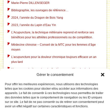
Marie-Pierre DILLENSEGER
Bibliographie, les ouvrages de référence…
2024, l’année du Dragon de Bois Yang
2023, l’année du Lapin d’Eau Yin
L’Acupuncture, la technique millénaire reprend et renforce ses
bénéfices pour les athlètes professionnels ou de compétition.
Médecine chinoise – Conseil de la MTC pour les femmes d’âge
moyen
L’acupuncture pour la douleur chronique toujours efficace un an
plus tard
Un nouveau traitement contre l’ostéoporose utilise des herbes
Gérer le consentement
chinoises traditionnelles
L’acupuncture dans le traitement du tabagisme
Pour offrir les meilleures expériences, nous utilisons des technologies
telles que les cookies pour stocker et/ou accéder aux informations des
L’acupuncture aide à l’insomnie liée à la dépression
appareils. Le fait de consentir à ces technologies nous permettra de traiter
L’acupuncture corrige le système électrique pathologique du
des données telles que le comportement de navigation ou les ID uniques
cerveau dans le syndrome du canal carpien
sur ce site. Le fait de ne pas consentir ou de retirer son consentement peut
avoir un effet négatif sur certaines caractéristiques et fonctions.
Le Tai Chi est rentable pour prévenir les chutes chez les personnes