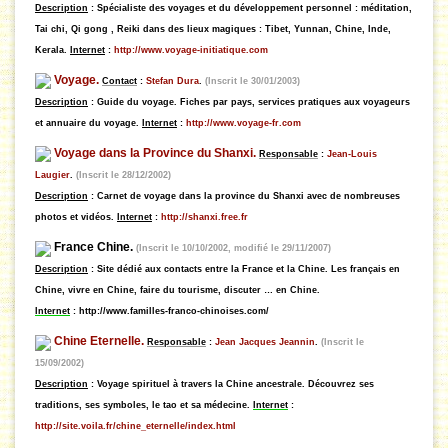
Description
: Spécialiste des voyages et du développement personnel : méditation,
Tai chi, Qi gong , Reiki dans des lieux magiques : Tibet, Yunnan, Chine, Inde,
Kerala.
Internet
:
http://www.voyage-initiatique.com
Voyage.
Contact
:
Stefan Dura
.
(Inscrit le 30/01/2003)
Description
: Guide du voyage. Fiches par pays, services pratiques aux voyageurs
et annuaire du voyage.
Internet
:
http://www.voyage-fr.com
Voyage dans la Province du Shanxi.
Responsable
:
Jean-Louis
Laugier
.
(Inscrit le 28/12/2002)
Description
: Carnet de voyage dans la province du Shanxi avec de nombreuses
photos et vidéos.
Internet
:
http://shanxi.free.fr
France Chine.
(Inscrit le 10/10/2002, modifié le 29/11/2007)
Description
: Site dédié aux contacts entre la France et la Chine. Les français en
Chine, vivre en Chine, faire du tourisme, discuter … en Chine.
Internet
:
http://www.familles-franco-chinoises.com/
Chine Eternelle.
Responsable
:
Jean Jacques Jeannin
.
(Inscrit le
15/09/2002)
Description
: Voyage spirituel à travers la Chine ancestrale. Découvrez ses
traditions, ses symboles, le tao et sa médecine.
Internet
:
http://site.voila.fr/chine_eternelle/index.html