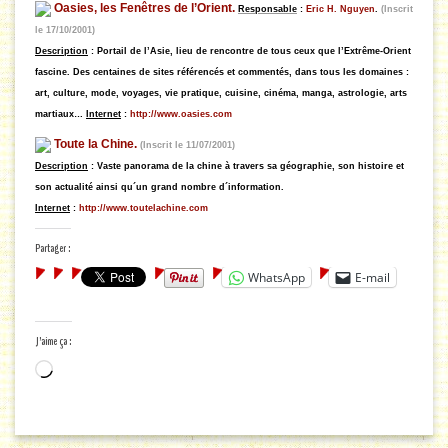
Oasies, les Fenêtres de l’Orient.
Responsable
:
Eric H. Nguyen
.
(Inscrit
le 17/10/2001)
Description
: Portail de l’Asie, lieu de rencontre de tous ceux que l’Extrême-Orient
fascine. Des centaines de sites référencés et commentés, dans tous les domaines :
art, culture, mode, voyages, vie pratique, cuisine, cinéma, manga, astrologie, arts
martiaux…
Internet
:
http://www.oasies.com
Toute la Chine.
(Inscrit le 11/07/2001)
Description
:
Vaste panorama de la chine à travers sa géographie, son histoire et
son actualité ainsi qu´un grand nombre d´information.
Internet
:
http://www.toutelachine.com
Partager :
WhatsApp
E-mail
J’aime ça :
Chargement…