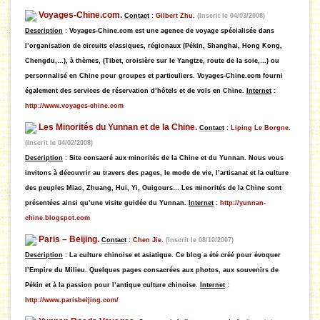
Voyages-Chine.com.
Contact
:
Gilbert Zhu
.
(Inscrit le 04/03/2008)
Description
: Voyages-Chine.com est une agence de voyage spécialisée dans
l’organisation de circuits classiques, régionaux (Pékin, Shanghai, Hong Kong,
Chengdu,…), à thèmes, (Tibet, croisière sur le Yangtze, route de la soie,…) ou
personnalisé en Chine pour groupes et particuliers. Voyages-Chine.com fourni
également des services de réservation d’hôtels et de vols en Chine.
Internet
:
http://www.voyages-chine.com
Les Minorités du Yunnan et de la Chine.
Contact
:
Liping Le Borgne
.
(Inscrit le 04/02/2008)
Description
: Site consacré aux minorités de la Chine et du Yunnan. Nous vous
invitons à découvrir au travers des pages, le mode de vie, l’artisanat et la culture
des peuples Miao, Zhuang, Hui, Yi, Ouigours… Les minorités de la Chine sont
présentées ainsi qu’une visite guidée du Yunnan.
Internet
:
http://yunnan-
chine.blogspot.com
Paris – Beijing.
Contact
:
Chen Jie
.
(Inscrit le 08/10/2007)
Description
: La culture chinoise et asiatique
. Ce blog a été créé pour évoquer
l’Empire du Milieu. Quelques pages consacrées aux photos, aux souvenirs de
Pékin et à la passion pour l’antique culture chinoise.
Internet
:
http://www.parisbeijing.com/