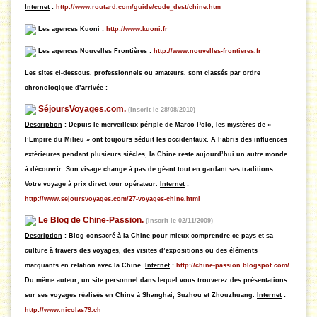
Internet
:
http://www.routard.com/guide/code_dest/chine.htm
Les agences Kuoni :
http://www.kuoni.fr
Les agences Nouvelles Frontières :
http://www.nouvelles-frontieres.fr
Les sites ci-dessous, professionnels ou amateurs, sont classés par ordre
chronologique d’arrivée :
SéjoursVoyages.com.
(Inscrit le 28/08/2010)
Description
: Depuis le merveilleux périple de Marco Polo, les mystères de «
l’Empire du Milieu » ont toujours séduit les occidentaux. A l’abris des influences
extérieures pendant plusieurs siècles, la Chine reste aujourd’hui un autre monde
à découvrir. Son visage change à pas de géant tout en gardant ses traditions…
Votre voyage à prix direct tour opérateur.
Internet
:
http://www.sejoursvoyages.com/27-voyages-chine.html
Le Blog de Chine-Passion.
(Inscrit le 02/11/2009)
Description
:
Blog consacré à la Chine pour mieux comprendre ce pays et sa
culture à travers des voyages, des visites d’expositions ou des éléments
marquants en relation avec la Chine.
Internet
:
http://chine-passion.blogspot.com/
.
Du même auteur, un site personnel dans lequel vous trouverez des présentations
sur ses voyages réalisés en Chine à Shanghai, Suzhou et Zhouzhuang.
Internet
:
http://www.nicolas79.ch