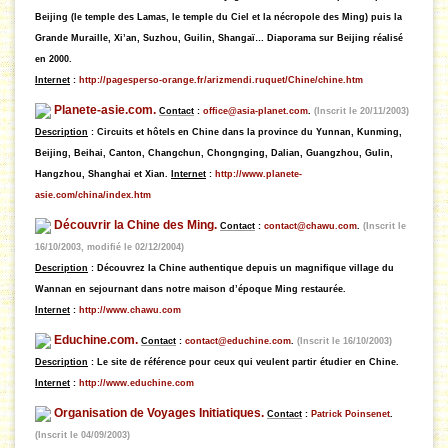
Beijing (le temple des Lamas, le temple du Ciel et la nécropole des Ming) puis la
Grande Muraille, Xi’an, Suzhou, Guilin, Shangaï… Diaporama sur Beijing réalisé
en 2000.
Internet
:
http://pagesperso-orange.fr/arizmendi.ruquet/Chine/chine.htm
Planete-asie.com.
Contact
:
office@asia-planet.com
.
(Inscrit le 20/11/2003)
Description
: Circuits et hôtels en Chine dans la province du Yunnan, Kunming,
Beijing, Beihai, Canton, Changchun, Chongnging, Dalian, Guangzhou, Gulin,
Hangzhou, Shanghai et Xian.
Internet
:
http://www.planete-
asie.com/china/index.htm
Découvrir la Chine des Ming.
Contact
:
contact@chawu.com
.
(Inscrit le
16/10/2003, modifié le 02/12/2004)
Description
: Découvrez la Chine authentique depuis un magnifique village du
Wannan en sejournant dans notre maison d’époque Ming restaurée.
Internet
:
http://www.chawu.com
Educhine.com.
Contact
:
contact@educhine.com
.
(Inscrit le 16/10/2003)
Description
: Le site de référence pour ceux qui veulent partir étudier en Chine.
Internet
:
http://www.educhine.com
Organisation de Voyages Initiatiques.
Contact
:
Patrick Poinsenet
.
(Inscrit le 04/09/2003)