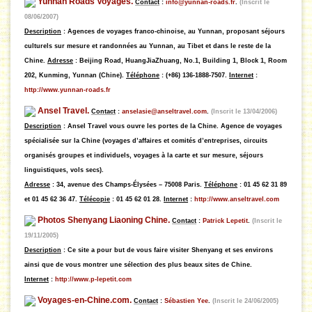
Yunnan Roads Voyages.
Contact
:
info@yunnan-roads.fr
.
(Inscrit le
08/06/2007)
Description
: Agences de voyages franco-chinoise, au Yunnan, proposant séjours
culturels sur mesure et randonnées au Yunnan, au Tibet et dans le reste de la
Chine.
Adresse
: Beijing Road, HuangJiaZhuang, No.1, Building 1, Block 1, Room
202, Kunming, Yunnan (Chine).
Téléphone
: (+86) 136-1888-7507.
Internet
:
http://www.yunnan-roads.fr
Ansel Travel.
Contact
:
anselasie@anseltravel.com
.
(Inscrit le 13/04/2006)
Description
: Ansel Travel vous ouvre les portes de la Chine. Agence de voyages
spécialisée sur la Chine (voyages d’affaires et comités d’entreprises, circuits
organisés groupes et individuels, voyages à la carte et sur mesure, séjours
linguistiques, vols secs).
Adresse
: 34, avenue des Champs-Élysées – 75008 Paris.
Téléphone
: 01 45 62 31 89
et 01 45 62 36 47.
Télécopie
: 01 45 62 01 28.
Internet
:
http://www.anseltravel.com
Photos Shenyang Liaoning Chine.
Contact
:
Patrick Lepetit
.
(Inscrit le
19/11/2005)
Description
: Ce site a pour but de vous faire visiter Shenyang et ses environs
ainsi que de vous montrer une sélection des plus beaux sites de Chine.
Internet
:
http://www.p-lepetit.com
Voyages-en-Chine.com.
Contact
:
Sébastien Yee
.
(Inscrit le 24/06/2005)