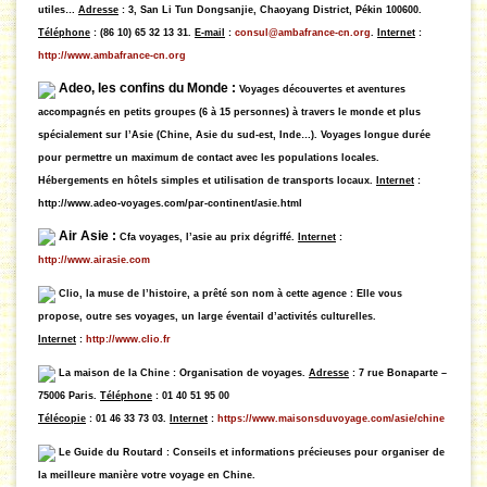
utiles…
Adresse
: 3, San Li Tun Dongsanjie, Chaoyang District, Pékin 100600.
Téléphone
: (86 10) 65 32 13 31.
E-mail
:
consul@ambafrance-cn.org
.
Internet
:
http://www.ambafrance-cn.org
Adeo, les confins du Monde :
Voyages découvertes et aventures
accompagnés en petits groupes (6 à 15 personnes) à travers le monde et plus
spécialement sur l’Asie (Chine, Asie du sud-est, Inde…). Voyages longue durée
pour permettre un maximum de contact avec les populations locales.
Hébergements en hôtels simples et utilisation de transports locaux.
Internet
:
http://www.adeo-voyages.com/par-continent/asie.html
Air Asie :
Cfa voyages, l’asie au prix dégriffé.
Internet
:
http://www.airasie.com
Clio, la muse de l’histoire, a prêté son nom à cette agence :
Elle vous
propose, outre ses voyages, un large éventail d’activités culturelles.
Internet
:
http://www.clio.fr
La maison de la Chine :
Organisation de voyages.
Adresse
: 7 rue Bonaparte –
75006 Paris.
Téléphone
: 01 40 51 95 00
Télécopie
: 01 46 33 73 03.
Internet
:
https://www.maisonsduvoyage.com/asie/chine
Le Guide du Routard :
Conseils et informations précieuses pour organiser de
la meilleure manière votre voyage en Chine.