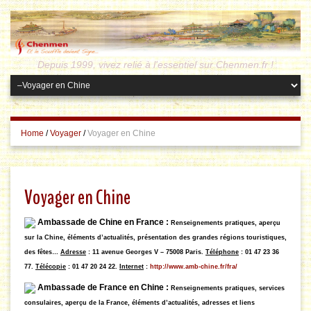
Depuis 1999, vivez relié à l'essentiel sur Chenmen.fr !
Home
/
Voyager
/
Voyager en Chine
Voyager en Chine
Ambassade de Chine en France
:
Renseignements pratiques, aperçu
sur la Chine, éléments d’actualités, présentation des grandes régions touristiques,
des fêtes…
Adresse
: 11 avenue Georges V – 75008 Paris.
Téléphone
: 01 47 23 36
77.
Télécopie
: 01 47 20 24 22.
Internet
:
http://www.amb-chine.fr/fra/
Ambassade de France en Chine
:
Renseignements pratiques, services
consulaires, aperçu de la France, éléments d’actualités, adresses et liens