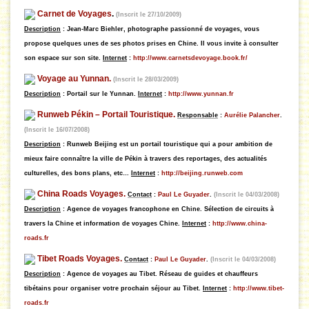
Carnet de Voyages
.
(Inscrit le 27/10/2009)
Description
:
Jean-Marc Biehler, photographe passionné de voyages, vous
propose quelques unes de ses photos prises en Chine. Il
vous invite à consulter
son espace sur son site
.
Internet
:
http://www.carnetsdevoyage.book.fr/
Voyage au Yunnan.
(Inscrit le 28/03/2009)
Description
:
Portail sur le Yunnan.
Internet
:
http://www.yunnan.fr
Runweb Pékin – Portail Touristique.
Responsable
:
Aurélie Palancher
.
(Inscrit le 16/07/2008)
Description
: Runweb Beijing est un portail touristique qui a pour ambition de
mieux faire connaître la ville de Pékin à travers des reportages, des actualités
culturelles, des bons plans, etc…
Internet
:
http://beijing.runweb.com
China Roads Voyages.
Contact
:
Paul Le Guyader
.
(Inscrit le 04/03/2008)
Description
: Agence de voyages francophone en Chine. Sélection de circuits à
travers la Chine et information de voyages Chine.
Internet
:
http://www.china-
roads.fr
Tibet Roads Voyages.
Contact
:
Paul Le Guyader
.
(Inscrit le 04/03/2008)
Description
: Agence de voyages au Tibet. Réseau de guides et chauffeurs
tibétains pour organiser votre prochain séjour au Tibet.
Internet
:
http://www.tibet-
roads.fr