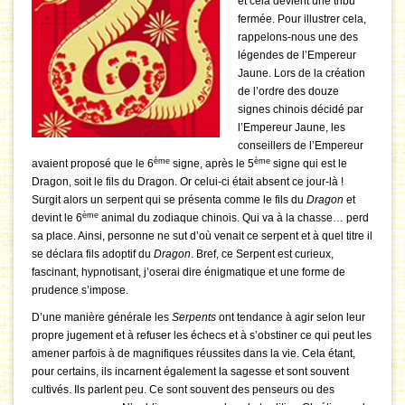
et cela devient une tribu
fermée. Pour illustrer cela,
rappelons-nous une des
légendes de l’Empereur
Jaune. Lors de la création
de l’ordre des douze
signes chinois décidé par
l’Empereur Jaune, les
conseillers de l’Empereur
ème
ème
avaient proposé que le 6
signe, après le 5
signe qui est le
Dragon, soit le fils du Dragon. Or celui-ci était absent ce jour-là !
Surgit alors un serpent qui se présenta comme le fils du
Dragon
et
ème
devint le 6
animal du zodiaque chinois. Qui va à la chasse… perd
sa place. Ainsi, personne ne sut d’où venait ce serpent et à quel titre il
se déclara fils adoptif du
Dragon
. Bref, ce Serpent est curieux,
fascinant, hypnotisant, j’oserai dire énigmatique et une forme de
prudence s’impose.
D’une manière générale les
Serpents
ont tendance à agir selon leur
propre jugement et à refuser les échecs et à s’obstiner ce qui peut les
amener parfois à de magnifiques réussites dans la vie. Cela étant,
pour certains, ils incarnent également la sagesse et sont souvent
cultivés. Ils parlent peu. Ce sont souvent des penseurs ou des