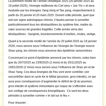
La première moitié de l’année climatique 2025 (20 janvier 2025 au
19 juillet 2025), l’énergie maîtresse du Ciel sera « Jue Yin » et sera
modulée par les énergies Yang ming et Tae yang, respectivement à
partir du 20 janvier et 20 mars 2025. Durant cette période, quel que
soit son signe astrologique chinois, il faudra penser à surveiller
particulièrement tous les déséquilibres du système foie, maitre du
cœur sources de grandes fragilités. Cette année verra des
déséquilibres : Sanglots, bourdonnements d’oreilles, chutes, vertige.
Quant à la seconde moitié de l’année du 20 juillet 2025 au 19 janvier
2026, nous serons sous l’influence de l’énergie de l’énergie source
Shao yang, les chinois nous annonce des
épidémie saisonnières
.
Concernant ce point d’épidémie annoncé par les chinois, notez bien
que du 20/7/2025 au 23/9/2025 (2 mois) et du 20/11/2025 au
19/01/2026 (2 mois) nous serons sous l’influence de Shao yin et de
Shao Yang. Ces deux énergies de Feu vont venir contrôler, voir
surcontrôler dans le cycle Ke le Métal (poumon, gros intestin), ce qui
aura pour conséquences d’augmenter le déficit de Qi du poumon,
gros intestin et système immunitaire qui risque de s’effondrer avec
son cortège de conséquences énergétiques. Ce sont les deux
périodes à surveiller comme « le lait sur le feu ».
Pour résumer :