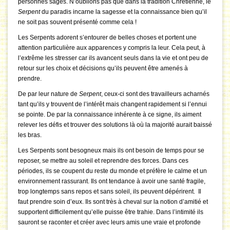
personnes sages. N’oublions pas que dans la tradition Chrétienne, le
Serpent
du paradis incarne la sagesse et la connaissance bien qu’il
ne soit pas souvent présenté comme cela !
Les Serpents adorent s’entourer de belles choses et portent une
attention particulière aux apparences y compris la leur. Cela peut, à
l’extrême les stresser car ils avancent seuls dans la vie et ont peu de
retour sur les choix et décisions qu’ils peuvent être amenés à
prendre.
De par leur nature de
Serpent
, ceux-ci sont des travailleurs acharnés
tant qu’ils y trouvent de l’intérêt mais changent rapidement si l’ennui
se pointe. De par la connaissance inhérente à ce signe, ils aiment
relever les défis et trouver des solutions là où la majorité aurait baissé
les bras.
Les Serpents sont besogneux mais ils ont besoin de temps pour se
reposer, se mettre au soleil et reprendre des forces. Dans ces
périodes, ils se coupent du reste du monde et préfère le calme et un
environnement rassurant. Ils ont tendance à avoir une santé fragile,
trop longtemps sans repos et sans soleil, ils peuvent dépérirent. Il
faut prendre soin d’eux. Ils sont très à cheval sur la notion d’amitié et
supportent difficilement qu’elle puisse être trahie. Dans l’intimité ils
sauront se raconter et créer avec leurs amis une vraie et profonde