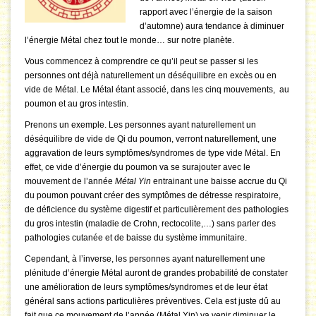
rapport avec l’énergie de la saison
d’automne) aura tendance à diminuer
l’énergie Métal chez tout le monde… sur notre planète.
Vous commencez à comprendre ce qu’il peut se passer si les
personnes ont déjà naturellement un déséquilibre en excès ou en
vide de Métal. Le Métal étant associé, dans les cinq mouvements, au
poumon et au gros intestin.
Prenons un exemple. Les personnes ayant naturellement un
déséquilibre de vide de Qi du poumon, verront naturellement, une
aggravation de leurs symptômes/syndromes de type vide Métal. En
effet, ce vide d’énergie du poumon va se surajouter avec le
mouvement de l’année
Métal Yin
entrainant une baisse accrue du Qi
du poumon pouvant créer des symptômes de détresse respiratoire,
de déficience du système digestif et particulièrement des pathologies
du gros intestin (maladie de Crohn, rectocolite,…) sans parler des
pathologies cutanée et de baisse du système immunitaire.
Cependant, à l’inverse, les personnes ayant naturellement une
plénitude d’énergie Métal auront de grandes probabilité de constater
une amélioration de leurs symptômes/syndromes et de leur état
général sans actions particulières préventives. Cela est juste dû au
fait que ce mouvement de l’année (Métal Yin) va venir diminuer le