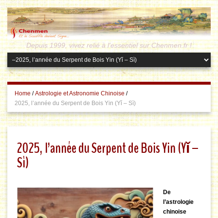
Depuis 1999, vivez relié à l'essentiel sur Chenmen.fr !
Home
/
Astrologie et Astronomie Chinoise
/
2025, l’année du Serpent de Bois Yin (Yǐ – Sì)
2025, l’année du Serpent de Bois Yin (Yǐ –
Sì)
De
l’astrologie
chinoise