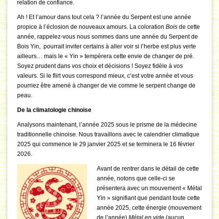
relation de confiance.
Ah ! Et l’amour dans tout cela ? l’année du Serpent est une année
propice à l’éclosion de nouveaux amours. La coloration
Bois
de cette
année, rappelez-vous nous sommes dans une année du Serpent de
Bois Yin, pourrait inviter certains
à aller voir si l’herbe est plus verte
ailleurs… mais le « Yin » tempèrera cette envie de changer de pré.
Soyez prudent dans vos choix et décisions ! Soyez fidèle à vos
valeurs. Si le flirt vous correspond mieux, c’est votre année et vous
pourriez être amené à changer de vie comme le serpent change de
peau.
De la climatologie chinoise
Analysons maintenant, l’année 2025 sous le prisme de la médecine
traditionnelle chinoise. Nous travaillons avec le calendrier climatique
2025 qui commence le 29 janvier 2025 et se terminera le 16 février
2026.
Avant de rentrer dans le détail de cette
année, notons que celle-ci se
présentera avec un mouvement « Métal
Yin » signifiant que pendant toute cette
année 2025, cette énergie (mouvement
de l’année)
Métal en vide
(aucun