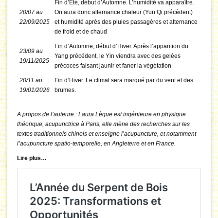
Fin d’Eté, début d’Automne. L’humidité va apparaître.
20/07 au
On aura donc alternance chaleur (Yun Qi précédent)
22/09/2025
et humidité après des pluies passagères et alternance
de froid et de chaud
Fin d’Automne, début d’Hiver. Après l’apparition du
23/09 au
Yang précédent, le Yin viendra avec des gelées
19/11/2025
précoces faisant jaunir et faner la végétation
20/11 au
Fin d’Hiver. Le climat sera marqué par du vent et des
19/01/2026
brumes.
A propos de l’auteure : Laura Lègue est ingénieure en physique
théorique, acupunctrice à Paris, elle mène des recherches sur les
textes traditionnels chinois et enseigne l’acupuncture, et notamment
l’acupuncture spatio-temporelle, en Angleterre et en France.
Lire plus…