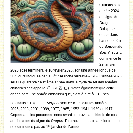
Quittons cette
année 2024
du signe du
Dragon de
Bois pour
entrer dans
l’année 2025
du Serpent de
Bois Yin qui a
commencé le
29 janvier
2025 et se terminera le 16 février 2026, soit une année longue de
ème
384 jours indiquée par la 6
branche terrestre « Sì ». L’année 2025
sera la quarante deuxième année dans le cycle de 60 des années
chinoises et s’appelle Yǐ – Sì (乙, 巳). Notez également que cette
année sera une année embolismique, c’est-à-dire à 13 lunes.
Les natifs du signe du
Serpent
sont ceux nés sur les années
2025, 2013, 2001, 1989, 1977, 1965, 1953, 1941, 1929 et 1917.
Cependant, les personnes nées avant le nouvel an chinois de ces
années sont du signe du
Dragon
. Retenez bien que l’année chinoise
er
ne commence pas au 1
janvier de l’année !