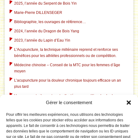
2025, l’année du Serpent de Bois Yin
Marie-Pierre DILLENSEGER
Bibliographie, les ouvrages de référence…
2024, l’année du Dragon de Bois Yang
2023, l’année du Lapin d’Eau Yin
L’Acupuncture, la technique millénaire reprend et renforce ses
bénéfices pour les athlètes professionnels ou de compétition.
Médecine chinoise – Conseil de la MTC pour les femmes d’âge
moyen
L’acupuncture pour la douleur chronique toujours efficace un an
plus tard
Un nouveau traitement contre l’ostéoporose utilise des herbes
Gérer le consentement
chinoises traditionnelles
L’acupuncture dans le traitement du tabagisme
Pour offrir les meilleures expériences, nous utilisons des technologies
telles que les cookies pour stocker et/ou accéder aux informations des
L’acupuncture aide à l’insomnie liée à la dépression
appareils. Le fait de consentir à ces technologies nous permettra de traiter
L’acupuncture corrige le système électrique pathologique du
des données telles que le comportement de navigation ou les ID uniques
cerveau dans le syndrome du canal carpien
sur ce site. Le fait de ne pas consentir ou de retirer son consentement peut