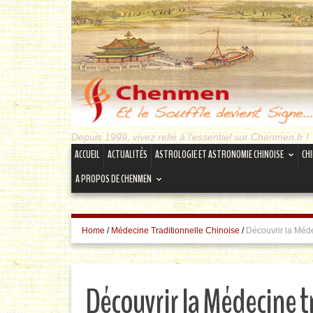
Depuis 1999, vivez relié à l'essentiel sur Chenmen.fr !
ACCUEIL
ACTUALITÉS
ASTROLOGIE ET ASTRONOMIE CHINOISE
CH
A PROPOS DE CHENMEN
Home
/
Médecine Traditionnelle Chinoise
/
Découvrir la Méde
Découvrir la Médecine t