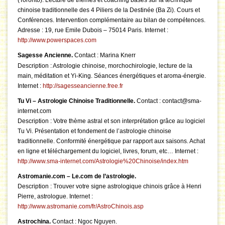
(Toronto). Lecture de thèmes et coaching basés sur la technique
chinoise traditionnelle des 4 Piliers de la Destinée (Ba Zi). Cours et
Conférences. Intervention complémentaire au bilan de compétences.
Adresse : 19, rue Emile Dubois – 75014 Paris. Internet :
http://www.powerspaces.com
Sagesse Ancienne.
Contact : Marina Knerr
Description : Astrologie chinoise, morchochirologie, lecture de la
main, méditation et Yi-King. Séances énergétiques et aroma-énergie.
Internet :
http://sagesseancienne.free.fr
Tu Vi – Astrologie Chinoise Traditionnelle.
Contact : contact@sma-
internet.com
Description : Votre thème astral et son interprétation grâce au logiciel
Tu Vi. Présentation et fondement de l’astrologie chinoise
traditionnelle. Conformité énergétique par rapport aux saisons. Achat
en ligne et téléchargement du logiciel, livres, forum, etc… Internet :
http://www.sma-internet.com/Astrologie%20Chinoise/index.htm
Astromanie.com – Le.com de l’astrologie.
Description : Trouver votre signe astrologique chinois grâce à Henri
Pierre, astrologue. Internet :
http://www.astromanie.com/fr/AstroChinois.asp
Astrochina.
Contact : Ngoc Nguyen.