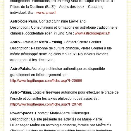
changement. Formations pro en Feng Shui classique chinois et 4
Piliers de la Destinée (Ba Zi) – Audits des lieux – Coaching
individuel. Site :
www.janae.fr
Astrologie Paris.
Contact : Christine Law-Hang
Description : Consultations et formations en astrologie traditionnelle
chinoise, occidentale et en Yi Jing. Site :
www.astrologieparis.fr
Astro – Palais et Astro – Yiking.
Contact : Pierre Grenier
Description : Passionné de culture chinoise, Pierre Grenier à lui-
même développé deux logiciels fabuleux ! Nous vous invitons
ardemment à les découvrir !
AstroPalais.
Astrologie chinoise authentique est disponible
gratuitement en téléchargement sur :
http://www.logitheque.com/fiche.asp?I=20699
Astro-Yiking.
Logiciel freeware autonome pour effectuer le tirage de
l’oracle et consulter les textes philosophiques associés :
http://www.logitheque.com/fiche.asp?I=20740
PowerSpaces.
Contact : Marie-Pierre Dillenseger
Description : Ce site présente les activités de Marie-Pierre
Dillenseger, Maître en astrologie chinoise, formée par Maître Yu