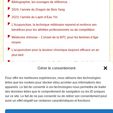
Bibliographie, les ouvrages de référence…
2024, l’année du Dragon de Bois Yang
2023, l’année du Lapin d’Eau Yin
L’Acupuncture, la technique millénaire reprend et renforce ses
bénéfices pour les athlètes professionnels ou de compétition.
Médecine chinoise – Conseil de la MTC pour les femmes d’âge
moyen
L’acupuncture pour la douleur chronique toujours efficace un an
plus tard
Un nouveau traitement contre l’ostéoporose utilise des herbes
Gérer le consentement
chinoises traditionnelles
L’acupuncture dans le traitement du tabagisme
Pour offrir les meilleures expériences, nous utilisons des technologies
telles que les cookies pour stocker et/ou accéder aux informations des
L’acupuncture aide à l’insomnie liée à la dépression
appareils. Le fait de consentir à ces technologies nous permettra de traiter
L’acupuncture corrige le système électrique pathologique du
des données telles que le comportement de navigation ou les ID uniques
cerveau dans le syndrome du canal carpien
sur ce site. Le fait de ne pas consentir ou de retirer son consentement peut
avoir un effet négatif sur certaines caractéristiques et fonctions.
Le Tai Chi est rentable pour prévenir les chutes chez les personnes
âgées