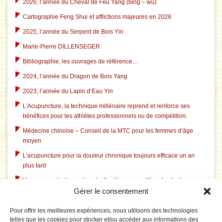
2026, l’année du Cheval de Feu Yang (bǐng – wǔ)
Cartographie Feng Shui et afflictions majeures en 2026
2025, l’année du Serpent de Bois Yin
Marie-Pierre DILLENSEGER
Bibliographie, les ouvrages de référence…
2024, l’année du Dragon de Bois Yang
2023, l’année du Lapin d’Eau Yin
L’Acupuncture, la technique millénaire reprend et renforce ses
bénéfices pour les athlètes professionnels ou de compétition.
Médecine chinoise – Conseil de la MTC pour les femmes d’âge
moyen
L’acupuncture pour la douleur chronique toujours efficace un an
plus tard
Un nouveau traitement contre l’ostéoporose utilise des herbes
chinoises traditionnelles
Gérer le consentement
L’acupuncture dans le traitement du tabagisme
Pour offrir les meilleures expériences, nous utilisons des technologies
telles que les cookies pour stocker et/ou accéder aux informations des
L’acupuncture aide à l’insomnie liée à la dépression