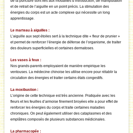
de la puncture sont liés aux modalités d’introduction, de manipulation
et de retrait de l’aiguille en un point précis. La stimulation des
énergies du corps est un acte complexe qui nécessite un long
apprentissage.
Le marteau à aiguilles :
L’aiguille aux sept étoiles sert à la technique dite « fleur de prunier »
et permet de renforcer l’énergie de défense de l’organisme, de traiter
des douleurs superficielles et certaines dermatoses.
Les vases à feux :
Nos grands-parents employaient de manière empirique les
ventouses. La médecine chinoise les utilise encore pour rétablir la
circulation des énergies et traiter certains états congestifs.
La moxibustion :
L’origine de cette technique est très ancienne. Pratiquée avec les
fleurs et les feuilles d’armoise finement broyées elle a pour effet de
renforcer les énergies du corps et traite certaines maladies
chroniques. On peut également utiliser des cataplasmes et des
emplâtres composés de plusieurs substances médicinales.
La pharmacopée :