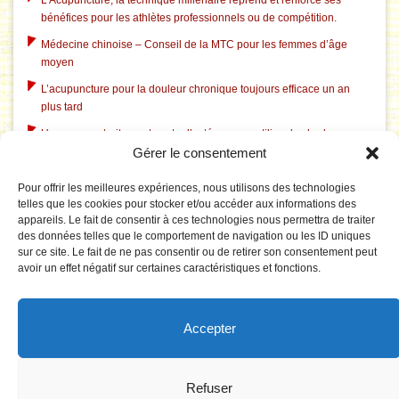
L’Acupuncture, la technique millénaire reprend et renforce ses
bénéfices pour les athlètes professionnels ou de compétition.
Médecine chinoise – Conseil de la MTC pour les femmes d’âge
moyen
L’acupuncture pour la douleur chronique toujours efficace un an
plus tard
Un nouveau traitement contre l’ostéoporose utilise des herbes
Gérer le consentement
chinoises traditionnelles
L’acupuncture dans le traitement du tabagisme
Pour offrir les meilleures expériences, nous utilisons des technologies
telles que les cookies pour stocker et/ou accéder aux informations des
L’acupuncture aide à l’insomnie liée à la dépression
appareils. Le fait de consentir à ces technologies nous permettra de traiter
L’acupuncture corrige le système électrique pathologique du
des données telles que le comportement de navigation ou les ID uniques
cerveau dans le syndrome du canal carpien
sur ce site. Le fait de ne pas consentir ou de retirer son consentement peut
avoir un effet négatif sur certaines caractéristiques et fonctions.
Le Tai Chi est rentable pour prévenir les chutes chez les personnes
âgées
La puncture du 3F réduit la tension artérielle par effet sur le réseau
Accepter
du cerveau impliqué dans le traitement émotionnel
Synergie des combinaisons de points peut être vue dans le cerveau
!
Refuser