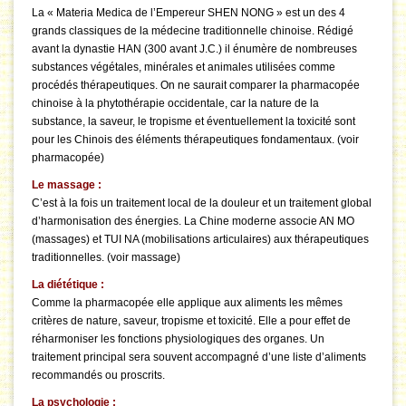
La « Materia Medica de l’Empereur SHEN NONG » est un des 4
grands classiques de la médecine traditionnelle chinoise. Rédigé
avant la dynastie HAN (300 avant J.C.) il énumère de nombreuses
substances végétales, minérales et animales utilisées comme
procédés thérapeutiques. On ne saurait comparer la pharmacopée
chinoise à la phytothérapie occidentale, car la nature de la
substance, la saveur, le tropisme et éventuellement la toxicité sont
pour les Chinois des éléments thérapeutiques fondamentaux. (voir
pharmacopée)
Le massage :
C’est à la fois un traitement local de la douleur et un traitement global
d’harmonisation des énergies. La Chine moderne associe AN MO
(massages) et TUI NA (mobilisations articulaires) aux thérapeutiques
traditionnelles. (voir massage)
La diététique :
Comme la pharmacopée elle applique aux aliments les mêmes
critères de nature, saveur, tropisme et toxicité. Elle a pour effet de
réharmoniser les fonctions physiologiques des organes. Un
traitement principal sera souvent accompagné d’une liste d’aliments
recommandés ou proscrits.
La psychologie :