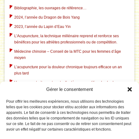
Bibliographie, les ouvrages de référence…
2024, l’année du Dragon de Bois Yang
2023, l’année du Lapin d’Eau Yin
L’Acupuncture, la technique millénaire reprend et renforce ses
bénéfices pour les athlètes professionnels ou de compétition.
Médecine chinoise – Conseil de la MTC pour les femmes d’âge
moyen
L’acupuncture pour la douleur chronique toujours efficace un an
plus tard
Un nouveau traitement contre l’ostéoporose utilise des herbes
Gérer le consentement
chinoises traditionnelles
L’acupuncture dans le traitement du tabagisme
Pour offrir les meilleures expériences, nous utilisons des technologies
telles que les cookies pour stocker et/ou accéder aux informations des
L’acupuncture aide à l’insomnie liée à la dépression
appareils. Le fait de consentir à ces technologies nous permettra de traiter
L’acupuncture corrige le système électrique pathologique du
des données telles que le comportement de navigation ou les ID uniques
cerveau dans le syndrome du canal carpien
sur ce site. Le fait de ne pas consentir ou de retirer son consentement peut
avoir un effet négatif sur certaines caractéristiques et fonctions.
Le Tai Chi est rentable pour prévenir les chutes chez les personnes
âgées