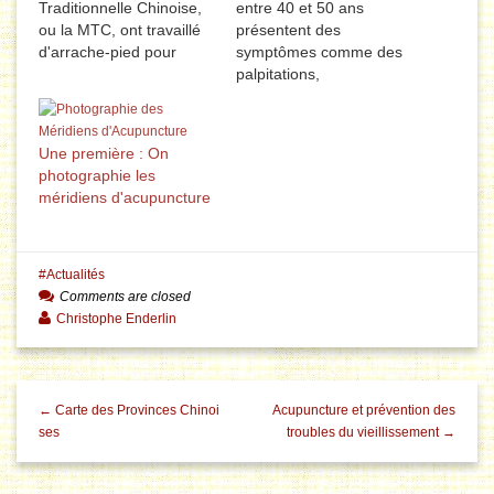
Traditionnelle Chinoise,
entre 40 et 50 ans
ou la MTC, ont travaillé
présentent des
d'arrache-pied pour
symptômes comme des
identifier le lieu de
palpitations,
naissance exact de la
l’essoufflement,
MTC. Récemment, les
transpirations...
leaders de la MTC ont
Cependant, les résultats
Une première : On
annoncé que la ville de
des analyses médicales
photographie les
Xinmi dans la province
indiquent que tout va
méridiens d'acupuncture
du Henan, dans le
bien et qu’il n’y a rien
centre de la Chine,
d’anormal. Ils arrivent
pourrait…
souvent à la conclusion
que la patiente souffre
Actualités
de ménopause, de pré-
Comments are closed
ménopause ou du
Christophe Enderlin
stress…
← Carte des Provinces Chinoi
Acupuncture et prévention des
ses
troubles du vieillissement →