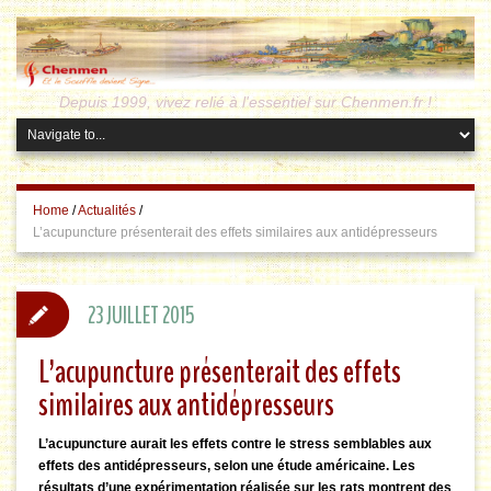
Depuis 1999, vivez relié à l'essentiel sur Chenmen.fr !
Home
/
Actualités
/
L’acupuncture présenterait des effets similaires aux antidépresseurs
23 JUILLET 2015
L’acupuncture présenterait des effets
similaires aux antidépresseurs
L’acupuncture aurait les effets contre le stress semblables aux
effets des antidépresseurs, selon une étude américaine. Les
résultats d’une expérimentation réalisée sur les rats montrent des