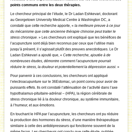
points communs entre les deux thérapies.
Le chercheur principal de l’étude, le Dr Ladan Eshkevari, doctorant
au Georgetown University Medical Centre à Washington DC, a
constaté que cette recherche apporte, «
la meilleure preuve à ce jour
du mécanisme que cette ancienne thérapie chinoise peut traiter le
stress chronique.
» Les chercheurs ont expliqué que les bénéfices de
l’acupuncture sont déjà bien reconnus par ceux que l’utilise mais
jusqu’à présent, il s’agissait plutôt des preuves anecdotiques. Le Dr
Ladan Eshkevari a ajouté que, «
Cette recherche, ajoutée à de
nombreuses études, démontre comment l’acupuncture pourrait
réduire le stress, la douleur et potentiellement la dépression aussi.
»
Pour parvenir à ces conclusions, les chercheurs ont appliqué
l’electroacupunture sur le 36Estomac, un point connu pour avoir de
puissants effets. Ils ont constaté l’atténuation de l’activité dans l’axe
hypothalamus-pituitaire-adrénal – (HPA), la région cérébrale de
stress chronique lié à la douleur chronique, au système immunitaire,
à l’humeur, et aux émotions.
En touchant le HPA par l’acupuncture, les chercheurs ont pu réduire
la production des hormones du stress, d’une manière thérapeutique
similaire à celle des antidépresseurs qui fonctionne souvent de la
même façon. Les chercheurs ont conclu que cette étude, publiée