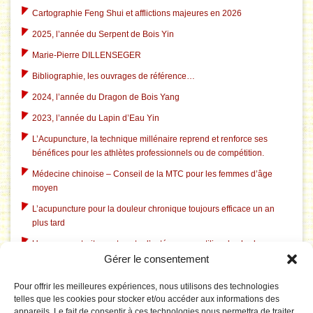
Cartographie Feng Shui et afflictions majeures en 2026
2025, l’année du Serpent de Bois Yin
Marie-Pierre DILLENSEGER
Bibliographie, les ouvrages de référence…
2024, l’année du Dragon de Bois Yang
2023, l’année du Lapin d’Eau Yin
L’Acupuncture, la technique millénaire reprend et renforce ses
bénéfices pour les athlètes professionnels ou de compétition.
Médecine chinoise – Conseil de la MTC pour les femmes d’âge
moyen
L’acupuncture pour la douleur chronique toujours efficace un an
plus tard
Un nouveau traitement contre l’ostéoporose utilise des herbes
Gérer le consentement
chinoises traditionnelles
L’acupuncture dans le traitement du tabagisme
Pour offrir les meilleures expériences, nous utilisons des technologies
telles que les cookies pour stocker et/ou accéder aux informations des
L’acupuncture aide à l’insomnie liée à la dépression
appareils. Le fait de consentir à ces technologies nous permettra de traiter