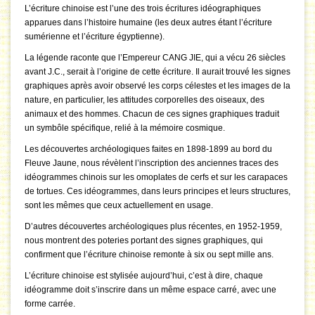
L’écriture chinoise est l’une des trois écritures idéographiques
apparues dans l’histoire humaine (les deux autres étant l’écriture
sumérienne et l’écriture égyptienne).
La légende raconte que l’Empereur CANG JIE, qui a vécu 26 siècles
avant J.C., serait à l’origine de cette écriture. Il aurait trouvé les signes
graphiques après avoir observé les corps célestes et les images de la
nature, en particulier, les attitudes corporelles des oiseaux, des
animaux et des hommes. Chacun de ces signes graphiques traduit
un symbôle spécifique, relié à la mémoire cosmique.
Les découvertes archéologiques faites en 1898-1899 au bord du
Fleuve Jaune, nous révèlent l’inscription des anciennes traces des
idéogrammes chinois sur les omoplates de cerfs et sur les carapaces
de tortues. Ces idéogrammes, dans leurs principes et leurs structures,
sont les mêmes que ceux actuellement en usage.
D’autres découvertes archéologiques plus récentes, en 1952-1959,
nous montrent des poteries portant des signes graphiques, qui
confirment que l’écriture chinoise remonte à six ou sept mille ans.
L’écriture chinoise est stylisée aujourd’hui, c’est à dire, chaque
idéogramme doit s’inscrire dans un même espace carré, avec une
forme carrée.