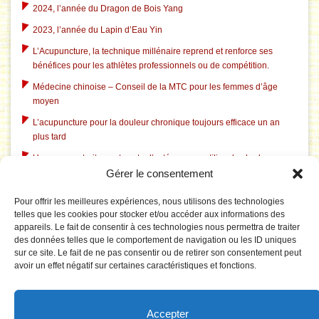
2024, l’année du Dragon de Bois Yang
2023, l’année du Lapin d’Eau Yin
L’Acupuncture, la technique millénaire reprend et renforce ses
bénéfices pour les athlètes professionnels ou de compétition.
Médecine chinoise – Conseil de la MTC pour les femmes d’âge
moyen
L’acupuncture pour la douleur chronique toujours efficace un an
plus tard
Un nouveau traitement contre l’ostéoporose utilise des herbes
Gérer le consentement
chinoises traditionnelles
L’acupuncture dans le traitement du tabagisme
Pour offrir les meilleures expériences, nous utilisons des technologies
telles que les cookies pour stocker et/ou accéder aux informations des
L’acupuncture aide à l’insomnie liée à la dépression
appareils. Le fait de consentir à ces technologies nous permettra de traiter
L’acupuncture corrige le système électrique pathologique du
des données telles que le comportement de navigation ou les ID uniques
cerveau dans le syndrome du canal carpien
sur ce site. Le fait de ne pas consentir ou de retirer son consentement peut
avoir un effet négatif sur certaines caractéristiques et fonctions.
Le Tai Chi est rentable pour prévenir les chutes chez les personnes
âgées
La puncture du 3F réduit la tension artérielle par effet sur le réseau
Accepter