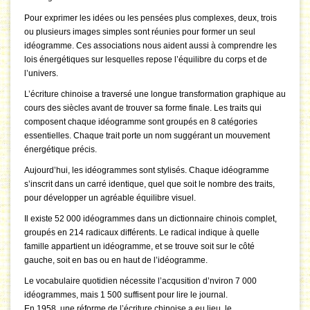
Pour exprimer les idées ou les pensées plus complexes, deux, trois
ou plusieurs images simples sont réunies pour former un seul
idéogramme. Ces associations nous aident aussi à comprendre les
lois énergétiques sur lesquelles repose l’équilibre du corps et de
l’univers.
L’écriture chinoise a traversé une longue transformation graphique au
cours des siècles avant de trouver sa forme finale. Les traits qui
composent chaque idéogramme sont groupés en 8 catégories
essentielles. Chaque trait porte un nom suggérant un mouvement
énergétique précis.
Aujourd’hui, les idéogrammes sont stylisés. Chaque idéogramme
s’inscrit dans un carré identique, quel que soit le nombre des traits,
pour développer un agréable équilibre visuel.
Il existe 52 000 idéogrammes dans un dictionnaire chinois complet,
groupés en 214 radicaux différents. Le radical indique à quelle
famille appartient un idéogramme, et se trouve soit sur le côté
gauche, soit en bas ou en haut de l’idéogramme.
Le vocabulaire quotidien nécessite l’acqusition d’nviron 7 000
idéogrammes, mais 1 500 suffisent pour lire le journal.
En 1958, une réforme de l’écriture chinoise a eu lieu, le