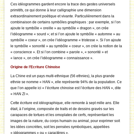
Ces idéogrammes gardent encore la trace des gestes universels
primitifs, ce qui donne à leur calligraphie une dimension
extraordinairement poétique et vivante. Particulièrement dans la
combinaison de certains symbôles graphiques : par exemple, si l’on
ajoute le symbôle « oreille » au symbôle « dragon », on crée
l’idéogramme « sourd »; et si l’on ajoute le symbôle « automne » au
symbôle « coeur », on crée l’idéogramme « tristesse ». Si l’on ajoute
le symbôle « sonorité » au symbôle « coeur », on crée la notion de la
« conscience ». Et si l’on combine « parole », « sonorité » et
« lance », on crée l’idéogramme « connaissance ».
Origine de l’Ecriture Chinoise
La Chine est un pays multi-ethnique (56 ethnies), la plus grande
ethnie se nomme « HAN », elle représente 94% de la population. Ce
que l’on appelle ici « l’écriture chinoise est l’écriture des HAN », dite
« HAN ZI ».
Cette écriture est idéographique, elle remonte à sept mille ans. Elle
était, à l’origine, composée de traits et de dessins gravés sur les
carapaces de tortues et les omoplates de cerfs, représentant les
images de la nature, du corps humain ou animal, pour exprimer soit
les idées concrètes, soit les pensées symboliques, appellées
« idéogrammes » ou « caractères ».