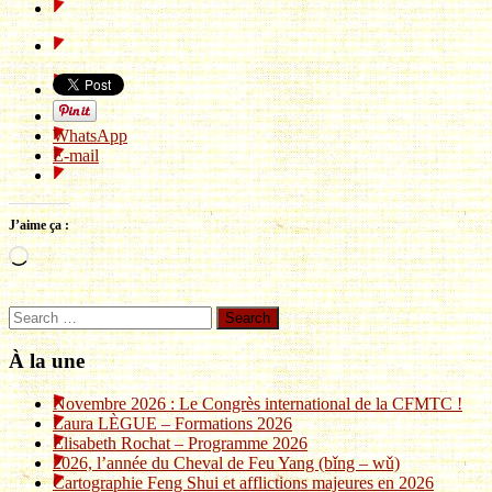
WhatsApp
E-mail
J’aime ça :
Chargement…
Search
À la une
Novembre 2026 : Le Congrès international de la CFMTC !
Laura LÈGUE – Formations 2026
Elisabeth Rochat – Programme 2026
2026, l’année du Cheval de Feu Yang (bǐng – wǔ)
Cartographie Feng Shui et afflictions majeures en 2026