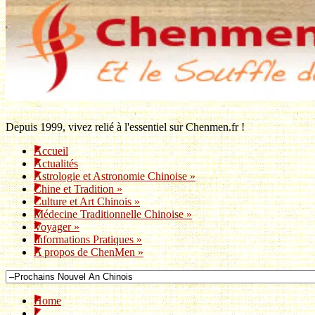
Depuis 1999, vivez relié à l'essentiel sur Chenmen.fr !
Accueil
Actualités
Astrologie et Astronomie Chinoise
»
Chine et Tradition
»
Culture et Art Chinois
»
Médecine Traditionnelle Chinoise
»
Voyager
»
Informations Pratiques
»
A propos de ChenMen
»
Home
/