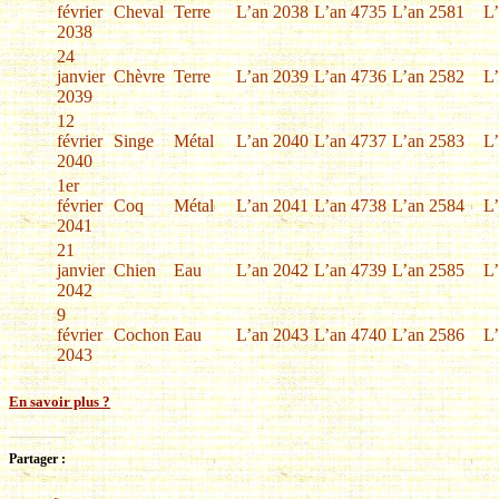
février
Cheval
Terre
L’an 2038
L’an 4735
L’an 2581
L
2038
24
janvier
Chèvre
Terre
L’an 2039
L’an 4736
L’an 2582
L
2039
12
février
Singe
Métal
L’an 2040
L’an 4737
L’an 2583
L
2040
1er
février
Coq
Métal
L’an 2041
L’an 4738
L’an 2584
L
2041
21
janvier
Chien
Eau
L’an 2042
L’an 4739
L’an 2585
L
2042
9
février
Cochon
Eau
L’an 2043
L’an 4740
L’an 2586
L
2043
En savoir plus ?
Partager :