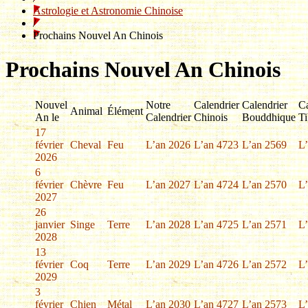
Astrologie et Astronomie Chinoise
/
Prochains Nouvel An Chinois
Prochains Nouvel An Chinois
Nouvel
Notre
Calendrier
Calendrier
Ca
Animal
Élément
An le
Calendrier
Chinois
Bouddhique
Ti
17
février
Cheval
Feu
L’an 2026
L’an 4723
L’an 2569
L
2026
6
février
Chèvre
Feu
L’an 2027
L’an 4724
L’an 2570
L
2027
26
janvier
Singe
Terre
L’an 2028
L’an 4725
L’an 2571
L
2028
13
février
Coq
Terre
L’an 2029
L’an 4726
L’an 2572
L
2029
3
février
Chien
Métal
L’an 2030
L’an 4727
L’an 2573
L