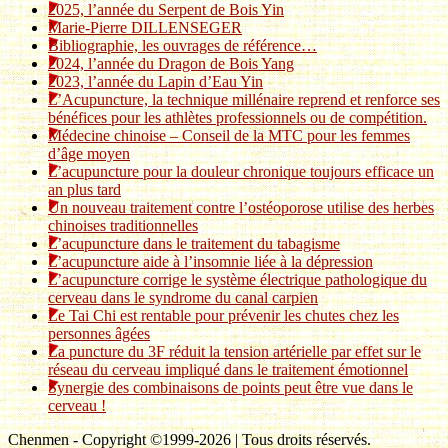
2025, l’année du Serpent de Bois Yin
Marie-Pierre DILLENSEGER
Bibliographie, les ouvrages de référence…
2024, l’année du Dragon de Bois Yang
2023, l’année du Lapin d’Eau Yin
L’Acupuncture, la technique millénaire reprend et renforce ses
bénéfices pour les athlètes professionnels ou de compétition.
Médecine chinoise – Conseil de la MTC pour les femmes
d’âge moyen
L’acupuncture pour la douleur chronique toujours efficace un
an plus tard
Un nouveau traitement contre l’ostéoporose utilise des herbes
chinoises traditionnelles
L’acupuncture dans le traitement du tabagisme
L’acupuncture aide à l’insomnie liée à la dépression
L’acupuncture corrige le système électrique pathologique du
cerveau dans le syndrome du canal carpien
Le Tai Chi est rentable pour prévenir les chutes chez les
personnes âgées
La puncture du 3F réduit la tension artérielle par effet sur le
réseau du cerveau impliqué dans le traitement émotionnel
Synergie des combinaisons de points peut être vue dans le
cerveau !
Chenmen - Copyright ©1999-2026 | Tous droits réservés.