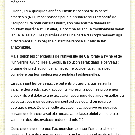
méfiance.
Quand, il y a quelques années, l’institut national de la santé
américain (NIH) reconnaissait pour la première fois l’efficacité de
l’acuponcture pour certains maux, son mécanisme demeurait
pourtant mystérieux. En effet, la doctrine asiatique traditionnelle selon
laquelle les aiguilles plantées dans une partie du corps peuvent agir
directement sur un organe distant ne repose sur aucun fait
anatomique.
Mais, selon les chercheurs de l’université de Californie à Irvine et de
l’université Kyung Hee à Séoul, la solution serait dans le cerveau :
organe de prédilection de la médecine occidentale, mais peu
considéré par les médecines orientales traditionnelles.
En scannant les cerveaux de patients piqués d’aiguilles sur la
tranche des pieds, aux « acupoints » prescrits pour les problèmes
d’yeux, ils ont détecté une activation spécifique des aires visuelles du
cerveau : ces mêmes aires qui sont actives quand on regarde
quelque chose. De plus, cette activation était positive ou négative
suivant que le sujet avait été auparavant classé plutôt yin ou plutôt
yang par des observateurs indépendants (1).
Cette étude suggère que l’acupuncture agit sur l’organe cible par
l’intermédiaire du cerveau, peut-être en lui commandant de relâcher