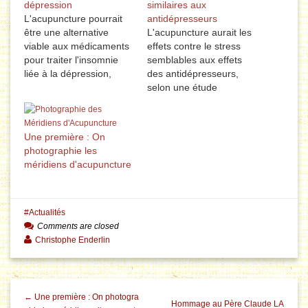
dépression
similaires aux
L'acupuncture pourrait
antidépresseurs
être une alternative
L'acupuncture aurait les
viable aux médicaments
effets contre le stress
pour traiter l'insomnie
semblables aux effets
liée à la dépression,
des antidépresseurs,
rapporte les auteurs
selon une étude
d'une méta-analyse en
américaine. Les résultats
provenance de Chine.
d'une expérimentation
Dix-huit essais cliniques
réalisée sur les rats
Une première : On
randomisés contrôlés
montrent des points
photographie les
avec 1678 participants
communs entre les deux
méridiens d'acupuncture
ont été analysés. Les
thérapies. Le chercheur
résultats ont montré que
principal de l'étude, le Dr
le traitement de
Ladan Eshkevari,
l'acupuncture a entraîné
doctorant au
Actualités
des améliorations
Georgetown University
Comments are closed
significatives du…
Medical Centre à
Christophe Enderlin
Washington DC,…
← Une première : On photogra
Hommage au Père Claude LA