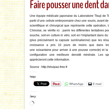
Faire pousser une dent da
Une équipe médicale japonaise du Laboratoire Ttsuji de T
partir d’une cellule embryonnaire chez une souris, avant de 
scientifique et chirurgical que représente cette opération, 
Chinoise, se vérifie ici : parmi les différentes tentatives p
souche, soit en culture
in vitro
, soit en l’implantant dans du 
(plus précisément la capsule surrénalienne) que les résult
croissance a pris 10 jours de moins que dans les 
une soixantaine pour arriver à une pousse correcte) et l
configuration une meilleure densité minérale. Les s
apprécieront cette information.
Source : http://shuipao.free.fr
Partager :
WhatsApp
E-mail
J’aime ça :
Chargement…