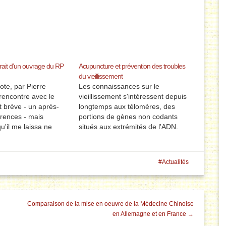
rait d’un ouvrage du RP
Acupuncture et prévention des troubles
du vieillissement
te, par Pierre
Les connaissances sur le
rencontre avec le
vieillissement s'intéressent depuis
t brève - un après-
longtemps aux télomères, des
érences - mais
portions de gènes non codants
u'il me laissa ne
situés aux extrémités de l'ADN.
mais. C'est ainsi que
Les télomères se dégradent
ommes se créent une
légèrement à chaque fois qu’une
t d'ailleurs ce jour-là
cellule se réplique, mais aussi en
Actualités
on qui a dû avoir…
cas d’inflammations ou de stress.
Lorsque les télomères deviennent
pratiquement inexistants, les
mutations de…
Comparaison de la mise en oeuvre de la Médecine Chinoise
en Allemagne et en France →