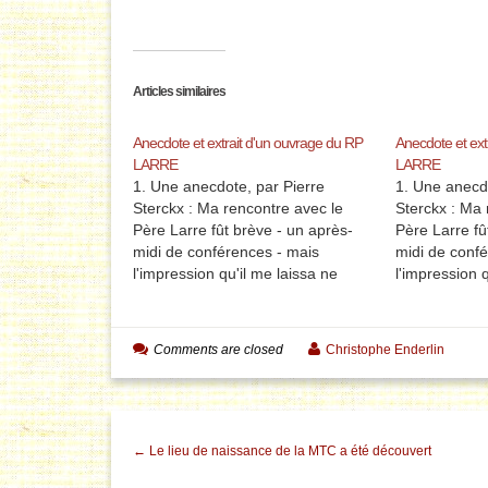
Articles similaires
Anecdote et extrait d'un ouvrage du RP
Anecdote et ext
LARRE
LARRE
1. Une anecdote, par Pierre
1. Une anecdo
Sterckx : Ma rencontre avec le
Sterckx : Ma 
Père Larre fût brève - un après-
Père Larre fû
midi de conférences - mais
midi de conf
l'impression qu'il me laissa ne
l'impression q
s'effacera jamais. C'est ainsi que
s'effacera ja
les grands hommes se créent une
les grands h
éternité. Il eût d'ailleurs ce jour-là
éternité. Il eû
Comments are closed
Christophe Enderlin
une expression qui a dû avoir…
une expressi
← Le lieu de naissance de la MTC a été découvert