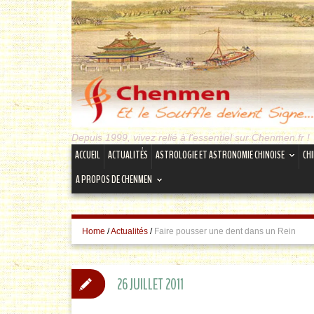
Depuis 1999, vivez relié à l'essentiel sur Chenmen.fr !
ACCUEIL
ACTUALITÉS
ASTROLOGIE ET ASTRONOMIE CHINOISE
CH
A PROPOS DE CHENMEN
Home
/
Actualités
/
Faire pousser une dent dans un Rein
26 JUILLET 2011