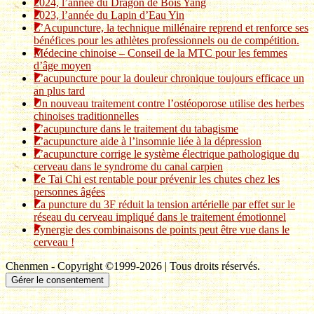
2024, l’année du Dragon de Bois Yang
2023, l’année du Lapin d’Eau Yin
L’Acupuncture, la technique millénaire reprend et renforce ses
bénéfices pour les athlètes professionnels ou de compétition.
Médecine chinoise – Conseil de la MTC pour les femmes
d’âge moyen
L’acupuncture pour la douleur chronique toujours efficace un
an plus tard
Un nouveau traitement contre l’ostéoporose utilise des herbes
chinoises traditionnelles
L’acupuncture dans le traitement du tabagisme
L’acupuncture aide à l’insomnie liée à la dépression
L’acupuncture corrige le système électrique pathologique du
cerveau dans le syndrome du canal carpien
Le Tai Chi est rentable pour prévenir les chutes chez les
personnes âgées
La puncture du 3F réduit la tension artérielle par effet sur le
réseau du cerveau impliqué dans le traitement émotionnel
Synergie des combinaisons de points peut être vue dans le
cerveau !
Chenmen - Copyright ©1999-2026 | Tous droits réservés.
Gérer le consentement