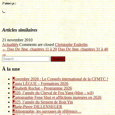
J’aime ça :
Chargement…
Articles similaires
21 novembre 2010
Actualités
Comments are closed
Christophe Enderlin
← Dao De Jing, chapitres 11 à 20
Dao De Jing, chapitres 31 à 40
→
Search
À la une
Novembre 2026 : Le Congrès international de la CFMTC !
Laura LÈGUE – Formations 2026
Elisabeth Rochat – Programme 2026
2026, l’année du Cheval de Feu Yang (bǐng – wǔ)
Cartographie Feng Shui et afflictions majeures en 2026
2025, l’année du Serpent de Bois Yin
Marie-Pierre DILLENSEGER
Bibliographie, les ouvrages de référence…