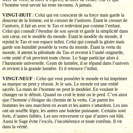
l’homme veut savoir lui reste inconnu. A jamais.
VINGT-HUIT
: Celui qui est conscient de sa force mais garde la
douceur de la femme, est le creuset de l’univers. Étant le creuset de
l’univers, il fait un avec le Tao et redevient pur comme l’enfant.
Celui qui connaît l’étendue de son savoir et garde la simplicité dans
son cœur, est le modèle du monde. Étant le modèle du monde, il
rejoint le Tao et son espace infini. Celui qui connaît la gloire mais
garde son humilité possède la vertu du monde. Étant la vertu du
monde, il atteint la plénitude du Tao et revient à l’unité originelle,
cette unité d’où provient toute chose. Le Sage participe alors à
l’harmonie universelle. Grain de lumière, il se répand dans l’univers
et revient à la grande lumière. Et il retrouve l’infini.
VINGT-NEUF
: Celui qui veut posséder le monde et lui imprimer
sa marque ne peut y réussir. Je le sais. Le monde est une entité
sacrée. La main de l’homme ne peut le modeler. En voulant le
changer on le détruit. Quand on croit le tenir on le perd. C’est ainsi
que l’homme s’éloigne du chemin de la vertu. Car parmi les
hommes les uns marchent en avant et les autres s’attardent. Les uns
ont un souffle léger, les autres une haleine puissante. Certains sont
forts, d’autres faibles. Les uns renversent ce que d’autres ont bâti.
Aussi le Sage évite l’excès, l’incohérence et toute extrême. Il vit
dans la vérité.