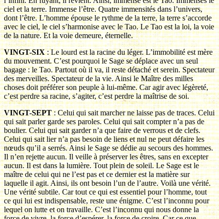
l’infini. En fuyant, il revient. Ainsi, immense est le Tao. Immenses le
ciel et la terre. Immense l’être. Quatre immensités dans l’univers,
dont l’être. L’homme épouse le rythme de la terre, la terre s’accorde
avec le ciel, le ciel s’harmonise avec le Tao. Le Tao est la loi, la voie
de la nature. Et la voie demeure, éternelle.
VINGT-SIX
: Le lourd est la racine du léger. L’immobilité est mère
du mouvement. C’est pourquoi le Sage se déplace avec un seul
bagage : le Tao. Partout où il va, il reste détaché et serein. Spectateur
des merveilles. Spectateur de la vie. Ainsi le Maître des milles
choses doit préférer son peuple à lui-même. Car agir avec légèreté,
c’est perdre sa racine, s’agiter, c’est perdre la maîtrise de soi.
VINGT-SEPT
: Celui qui sait marcher ne laisse pas de traces. Celui
qui sait parler garde ses paroles. Celui qui sait compter n’a pas de
boulier. Celui qui sait garder n’a que faire de verrous et de clefs.
Celui qui sait lier n’a pas besoin de liens et nul ne peut défaire les
nœuds qu’il a serrés. Ainsi le Sage se dédie au secours des hommes.
Il n’en rejette aucun. Il veille à préserver les êtres, sans en excepter
aucun. Il est dans la lumière. Tout plein de soleil. Le Sage est le
maître de celui qui ne l’est pas et ce dernier est la matière sur
laquelle il agit. Ainsi, ils ont besoin l’un de l’autre. Voilà une vérité.
Une vérité subtile. Car tout ce qui est essentiel pour l’homme, tout
ce qui lui est indispensable, reste une énigme. C’est l’inconnu pour
lequel on lutte et on travaille. C’est l’inconnu qui nous donne la
force de vivre, la force d’espérer, la force de croire. Car ce que