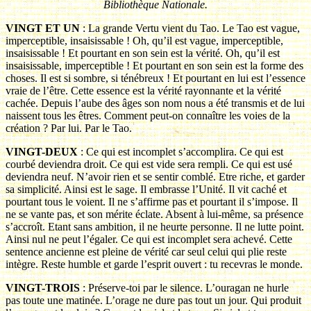
Bibliothèque Nationale.
VINGT ET UN
: La grande Vertu vient du Tao. Le Tao est vague,
imperceptible, insaisissable ! Oh, qu’il est vague, imperceptible,
insaisissable ! Et pourtant en son sein est la vérité. Oh, qu’il est
insaisissable, imperceptible ! Et pourtant en son sein est la forme des
choses. Il est si sombre, si ténébreux ! Et pourtant en lui est l’essence
vraie de l’être. Cette essence est la vérité rayonnante et la vérité
cachée. Depuis l’aube des âges son nom nous a été transmis et de lui
naissent tous les êtres. Comment peut-on connaître les voies de la
création ? Par lui. Par le Tao.
VINGT-DEUX
: Ce qui est incomplet s’accomplira. Ce qui est
courbé deviendra droit. Ce qui est vide sera rempli. Ce qui est usé
deviendra neuf. N’avoir rien et se sentir comblé. Etre riche, et garder
sa simplicité. Ainsi est le sage. Il embrasse l’Unité. Il vit caché et
pourtant tous le voient. Il ne s’affirme pas et pourtant il s’impose. Il
ne se vante pas, et son mérite éclate. Absent à lui-même, sa présence
s’accroît. Etant sans ambition, il ne heurte personne. Il ne lutte point.
Ainsi nul ne peut l’égaler. Ce qui est incomplet sera achevé. Cette
sentence ancienne est pleine de vérité car seul celui qui plie reste
intègre. Reste humble et garde l’esprit ouvert : tu recevras le monde.
VINGT-TROIS
: Préserve-toi par le silence. L’ouragan ne hurle
pas toute une matinée. L’orage ne dure pas tout un jour. Qui produit