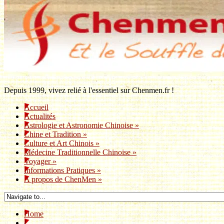
Depuis 1999, vivez relié à l'essentiel sur Chenmen.fr !
Accueil
Actualités
Astrologie et Astronomie Chinoise
»
Chine et Tradition
»
Culture et Art Chinois
»
Médecine Traditionnelle Chinoise
»
Voyager
»
Informations Pratiques
»
A propos de ChenMen
»
Home
/