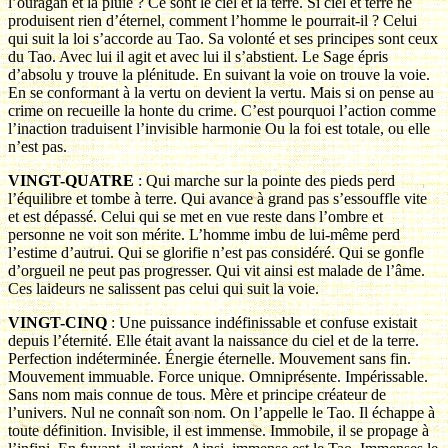
l’ouragan et la pluie ? Ce sont le ciel et la terre. Si ciel et terre ne
produisent rien d’éternel, comment l’homme le pourrait-il ? Celui
qui suit la loi s’accorde au Tao. Sa volonté et ses principes sont ceux
du Tao. Avec lui il agit et avec lui il s’abstient. Le Sage épris
d’absolu y trouve la plénitude. En suivant la voie on trouve la voie.
En se conformant à la vertu on devient la vertu. Mais si on pense au
crime on recueille la honte du crime. C’est pourquoi l’action comme
l’inaction traduisent l’invisible harmonie Ou la foi est totale, ou elle
n’est pas.
VINGT-QUATRE
: Qui marche sur la pointe des pieds perd
l’équilibre et tombe à terre. Qui avance à grand pas s’essouffle vite
et est dépassé. Celui qui se met en vue reste dans l’ombre et
personne ne voit son mérite. L’homme imbu de lui-même perd
l’estime d’autrui. Qui se glorifie n’est pas considéré. Qui se gonfle
d’orgueil ne peut pas progresser. Qui vit ainsi est malade de l’âme.
Ces laideurs ne salissent pas celui qui suit la voie.
VINGT-CINQ
: Une puissance indéfinissable et confuse existait
depuis l’éternité. Elle était avant la naissance du ciel et de la terre.
Perfection indéterminée. Énergie éternelle. Mouvement sans fin.
Mouvement immuable. Force unique. Omniprésente. Impérissable.
Sans nom mais connue de tous. Mère et principe créateur de
l’univers. Nul ne connaît son nom. On l’appelle le Tao. Il échappe à
toute définition. Invisible, il est immense. Immobile, il se propage à