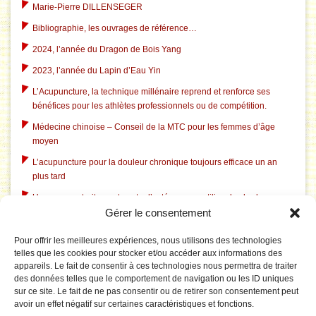
Marie-Pierre DILLENSEGER
Bibliographie, les ouvrages de référence…
2024, l’année du Dragon de Bois Yang
2023, l’année du Lapin d’Eau Yin
L’Acupuncture, la technique millénaire reprend et renforce ses
bénéfices pour les athlètes professionnels ou de compétition.
Médecine chinoise – Conseil de la MTC pour les femmes d’âge
moyen
L’acupuncture pour la douleur chronique toujours efficace un an
plus tard
Un nouveau traitement contre l’ostéoporose utilise des herbes
Gérer le consentement
chinoises traditionnelles
L’acupuncture dans le traitement du tabagisme
Pour offrir les meilleures expériences, nous utilisons des technologies
telles que les cookies pour stocker et/ou accéder aux informations des
L’acupuncture aide à l’insomnie liée à la dépression
appareils. Le fait de consentir à ces technologies nous permettra de traiter
L’acupuncture corrige le système électrique pathologique du
des données telles que le comportement de navigation ou les ID uniques
cerveau dans le syndrome du canal carpien
sur ce site. Le fait de ne pas consentir ou de retirer son consentement peut
avoir un effet négatif sur certaines caractéristiques et fonctions.
Le Tai Chi est rentable pour prévenir les chutes chez les personnes