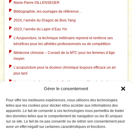
Marie-Pierre DILLENSEGER
Bibliographie, les ouvrages de référence…
2024, l’année du Dragon de Bois Yang
2023, l’année du Lapin d’Eau Yin
L’Acupuncture, la technique millénaire reprend et renforce ses
bénéfices pour les athlètes professionnels ou de compétition.
Médecine chinoise – Conseil de la MTC pour les femmes d’âge
moyen
L’acupuncture pour la douleur chronique toujours efficace un an
plus tard
Un nouveau traitement contre l’ostéoporose utilise des herbes
Gérer le consentement
chinoises traditionnelles
L’acupuncture dans le traitement du tabagisme
Pour offrir les meilleures expériences, nous utilisons des technologies
telles que les cookies pour stocker et/ou accéder aux informations des
L’acupuncture aide à l’insomnie liée à la dépression
appareils. Le fait de consentir à ces technologies nous permettra de traiter
L’acupuncture corrige le système électrique pathologique du
des données telles que le comportement de navigation ou les ID uniques
cerveau dans le syndrome du canal carpien
sur ce site. Le fait de ne pas consentir ou de retirer son consentement peut
avoir un effet négatif sur certaines caractéristiques et fonctions.
Le Tai Chi est rentable pour prévenir les chutes chez les personnes