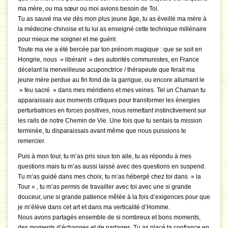
ma mère, ou ma sœur ou moi avions besoin de Toi.
Tu as sauvé ma vie dès mon plus jeune âge, tu as éveillé ma mère à
la médecine chinoise et tu lui as enseigné cette technique millénaire
pour mieux me soigner et me guérir.
Toute ma vie a été bercée par ton prénom magique : que se soit en
Hongrie, nous » libérant » des autorités communistes, en France
décelant la merveilleuse acuponctrice / thérapeute que ferait ma
jeune mère perdue au fin fond de la garrigue, ou encore allumant le
» feu sacré » dans mes méridiens et mes veines. Tel un Chaman tu
apparaissais aux moments critiques pour transformer les énergies
perturbatrices en forces positives, nous remettant instinctivement sur
les rails de notre Chemin de Vie. Une fois que tu sentais ta mission
terminée, tu disparaissais avant même que nous puissions te
remercier.
Puis à mon tour, tu m’as pris sous ton aile, tu as répondu à mes
questions mais tu m’as aussi laissé avec des questions en suspend.
Tu m’as guidé dans mes choix, tu m’as hébergé chez toi dans » la
Tour « , tu m’as permis de travailler avec toi avec une si grande
douceur, une si grande patience mêlée à la fois d’exigences pour que
je m’élève dans cet art et dans ma verticalité d’Homme.
Nous avons partagés ensemble de si nombreux et bons moments,
des moments d’échanges et de partages. Tu as placé ta confiance en