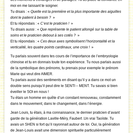
moi en me laissant te soigner.
Tu disais : «
Quelle est la première et la plus importante des aiguilles
dont le patient à besoin ?
»
Et tu répondais : «
C’est le praticien !
»
Tu disais aussi : «
Que représente le patient allongé sur la table de
soins et le praticien debout à ses cotés ?
»
Et tu répondais : «
Ces deux axes symbolisent l’horizontalité et la
verticalité, les quatre points cardinaux, une croix !
»
Tu parlais souvent dans tes cours de l’importance de l’embryologie
chinoise et tu en donnais toute ton expérience. Tu nous parlais aussi
de la symbolique des prénoms, tu prenais pour exemple le prénom
Marie qui veut dire AIMER.
Tu parlais aussi des sentiments en disant qu’il y a dans ce mot un
double sens puisqu’il peut dire le SENTI – MENT. Tu savais si bien
éveiller le SOI en nous !
Tu étais un homme en quête d’un constant renouveau, constamment
dans le mouvement, dans le changement, dans l’énergie.
Jean Louis, tu étais, à ma connaissance, le dernier praticien d’avant
garde de la génération Laville-Méry, Faubert .Un vrai Taoïste. Tu
avais un SHEN si fort qu’il rayonnait autour de toi. Oui, la génération
de Jean-Louis avait une dimension spirituelle particulièrement