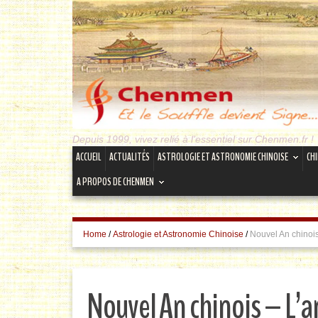
Depuis 1999, vivez relié à l'essentiel sur Chenmen.fr !
ACCUEIL
ACTUALITÉS
ASTROLOGIE ET ASTRONOMIE CHINOISE
CH
A PROPOS DE CHENMEN
Home
/
Astrologie et Astronomie Chinoise
/
Nouvel An chinoi
Nouvel An chinois – L’