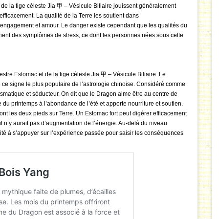
e la tige céleste Jia 甲 – Vésicule Biliaire jouissent généralement
 efficacement. La qualité de la Terre les soutient dans
ec engagement et amour. Le danger existe cependant que les qualités du
raînent des symptômes de stress, ce dont les personnes nées sous cette
stre Estomac et de la tige céleste Jia 甲 – Vésicule Biliaire. Le
 ce signe le plus populaire de l’astrologie chinoise. Considéré comme
ismatique et séducteur. On dit que le Dragon aime être au centre de
le du printemps à l’abondance de l’été et apporte nourriture et soutien.
nt les deux pieds sur Terre. Un Estomac fort peut digérer efficacement
 il n’y aurait pas d’augmentation de l’énergie. Au-delà du niveau
ité à s’appuyer sur l’expérience passée pour saisir les conséquences