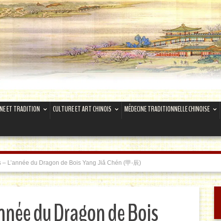
INE ET TRADITION
CULTURE ET ART CHINOIS
MÉDECINE TRADITIONNELLE CHINOISE
s – L’année du Dragon de Bois Yang Jiǎ Chén (甲-辰)
année du Dragon de Bois