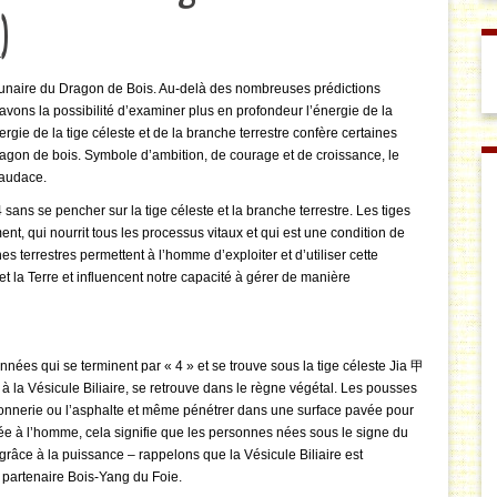
)
e lunaire du Dragon de Bois. Au-delà des nombreuses prédictions
avons la possibilité d’examiner plus en profondeur l’énergie de la
gie de la tige céleste et de la branche terrestre confère certaines
agon de bois. Symbole d’ambition, de courage et de croissance, le
’audace.
 sans se pencher sur la tige céleste et la branche terrestre. Les tiges
ent, qui nourrit tous les processus vitaux et qui est une condition de
s terrestres permettent à l’homme d’exploiter et d’utiliser cette
l et la Terre et influencent notre capacité à gérer de manière
années qui se terminent par « 4 » et se trouve sous la tige céleste Jia 甲
e à la Vésicule Biliaire, se retrouve dans le règne végétal. Les pousses
çonnerie ou l’asphalte et même pénétrer dans une surface pavée pour
idée à l’homme, cela signifie que les personnes nées sous le signe du
grâce à la puissance – rappelons que la Vésicule Biliaire est
e partenaire Bois-Yang du Foie.