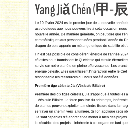
Yang Jiǎ Chén (甲-辰
Le 10 février 2024 est le premier jour de la nouvelle anné
astrologiques que nous pouvons lire à cette occasion, nous 
nouvelle année. De manière générale, on peut dire que l’éner
caractéristiques aux personnes nées pendant l’année du Dr
dragon de bois apporte un mélange unique de stabilité et d
Il n’est pas possible de considérer l’énergie de l’année 2024
célestes nous fournissent le Qi céleste qui circule éternellem
survie sur notre planète en pleine effervescence. Les branche
énergie céleste. Elles garantissent l’interaction entre le Cie
responsable les ressources qui nous ont été données.
Première tige céleste Jia (Vésicule Biliaire)
Première des dix tiges célestes, Jia s’applique à toutes les 
– Vésicule Biliaire. La force positive du printemps, inhérent
de plantes peuvent exploiter la moindre fissure dans la ma
se frayer un chemin vers la lumière. Si l’on applique cette 
Jia sont capables d’élaborer et de mener à bien des projets 
l’exécutrice des projets – inhérente à cet organe en tant qu