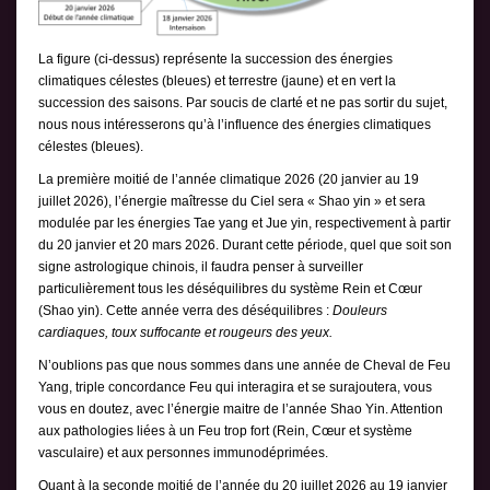
La figure (ci-dessus) représente la succession des énergies
climatiques célestes (bleues) et terrestre (jaune) et en vert la
succession des saisons. Par soucis de clarté et ne pas sortir du sujet,
nous nous intéresserons qu’à l’influence des énergies climatiques
célestes (bleues).
La première moitié de l’année climatique 2026 (20 janvier au 19
juillet 2026), l’énergie maîtresse du Ciel sera « Shao yin » et sera
modulée par les énergies Tae yang et Jue yin, respectivement à partir
du 20 janvier et 20 mars 2026. Durant cette période, quel que soit son
signe astrologique chinois, il faudra penser à surveiller
particulièrement tous les déséquilibres du système Rein et Cœur
(Shao yin). Cette année verra des déséquilibres :
Douleurs
cardiaques, toux suffocante et rougeurs des yeux.
N’oublions pas que nous sommes dans une année de Cheval de Feu
Yang, triple concordance Feu qui interagira et se surajoutera, vous
vous en doutez, avec l’énergie maitre de l’année Shao Yin. Attention
aux pathologies liées à un Feu trop fort (Rein, Cœur et système
vasculaire) et aux personnes immunodéprimées.
Quant à la seconde moitié de l’année du 20 juillet 2026 au 19 janvier