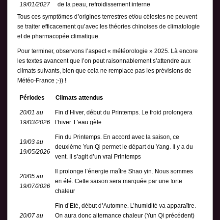
19/01/2027
de la peau, refroidissement interne
Tous ces symptômes d’origines terrestres et/ou célestes ne peuvent
se traiter efficacement qu’avec les théories chinoises de climatologie
et de pharmacopée climatique.
Pour terminer, observons l’aspect « météorologie » 2025. Là encore
les textes avancent que l’on peut raisonnablement s’attendre aux
climats suivants, bien que cela ne remplace pas les prévisions de
Météo-France ;-)) !
Périodes
Climats attendus
20/01 au
Fin d’Hiver, début du Printemps. Le froid prolongera
19/03/2026
l’hiver. L’eau gèle
Fin du Printemps. En accord avec la saison, ce
19/03 au
deuxième Yun Qi permet le départ du Yang. Il y a du
19/05/2026
vent. Il s’agit d’un vrai Printemps
Il prolonge l’énergie maître Shao yin. Nous sommes
20/05 au
en été. Cette saison sera marquée par une forte
19/07/2026
chaleur
Fin d’Eté, début d’Automne. L’humidité va apparaître.
20/07 au
On aura donc alternance chaleur (Yun Qi précédent)