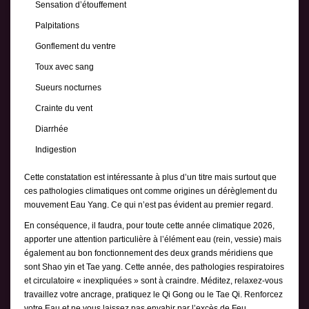
Sensation d’étouffement
Palpitations
Gonflement du ventre
Toux avec sang
Sueurs nocturnes
Crainte du vent
Diarrhée
Indigestion
Cette constatation est intéressante à plus d’un titre mais surtout que
ces pathologies climatiques ont comme origines un dérèglement du
mouvement Eau Yang. Ce qui n’est pas évident au premier regard.
En conséquence, il faudra, pour toute cette année climatique 2026,
apporter une attention particulière à l’élément eau (rein, vessie) mais
également au bon fonctionnement des deux grands méridiens que
sont Shao yin et Tae yang. Cette année, des pathologies respiratoires
et circulatoire « inexpliquées » sont à craindre. Méditez, relaxez-vous
travaillez votre ancrage, pratiquez le Qi Gong ou le Tae Qi. Renforcez
votre Eau et ne vous laissez pas envahir par l’excès de Feu.