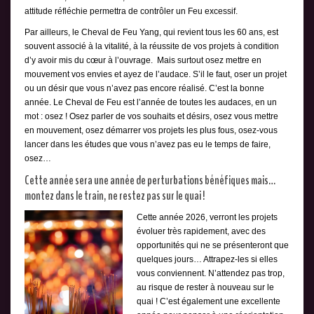
attitude réfléchie permettra de contrôler un Feu excessif.
Par ailleurs, le Cheval de Feu Yang, qui revient tous les 60 ans, est
souvent associé à la vitalité, à la réussite de vos projets à condition
d’y avoir mis du cœur à l’ouvrage. Mais surtout osez mettre en
mouvement vos envies et ayez de l’audace. S’il le faut, oser un projet
ou un désir que vous n’avez pas encore réalisé. C’est la bonne
année. Le Cheval de Feu est l’année de toutes les audaces, en un
mot : osez ! Osez parler de vos souhaits et désirs, osez vous mettre
en mouvement, osez démarrer vos projets les plus fous, osez-vous
lancer dans les études que vous n’avez pas eu le temps de faire,
osez…
Cette année sera une année de perturbations bénéfiques mais…
montez dans le train, ne restez pas sur le quai !
Cette année 2026, verront les projets
évoluer très rapidement, avec des
opportunités qui ne se présenteront que
quelques jours… Attrapez-les si elles
vous conviennent. N’attendez pas trop,
au risque de rester à nouveau sur le
quai ! C’est également une excellente