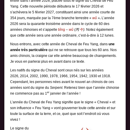
entrer dans l’année 2026, placée sous le signe du Cheval de Feu
Yang. Cette nouvelle période débutera le 17 février 2026 et
s’achèvera le 5 février 2027, constituant ainsi une année courte de
354 jours, marquée par la 7ème branche terrestre «
wǔ
»
.
L’année
2026 sera la quarante troisième année dans le cycle de 60 des
années chinoises et s’appelle
bǐng
–
wǔ
(丙
午
).
Notez également
que cette année sera une année ordinaire, c’est-à-dire à 12 lunes.
Nous entrons, avec cette année de Cheval de Feu Yang, dans
une
année très particulière
qui ne se retrouve que tous les 60 ans. Nos
amis chinois, la craigne car elle amène beaucoup de changements.
Je vous en parlerai plus en avant dans ce texte.
Les natifs du signe du Cheval sont ceux nés sur les années
2026, 2014, 2002, 1990, 1978, 1966, 1954, 1942, 1930 et 1918.
Cependant, les personnes nées avant le nouvel an chinois de ces
années sont du signe du
Serpent
. Retenez bien que l’année chinoise
er
ne commence pas au 1
janvier de l’année !
L’année du Cheval de Feu Yang signifie que le signe « Cheval » et
son influence « Feu Yang » vont gouverner toute cette année et sur
toute la surface de la terre, et ce, quel que soit l’endroit où vous
vivez !
Le signe du