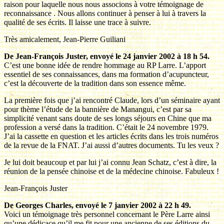
raison pour laquelle nous nous associons à votre témoignage de
reconnaissance . Nous allons continuer à penser à lui à travers la
qualité de ses écrits. Il laisse une trace à suivre.
Très amicalement, Jean-Pierre Guiliani
De Jean-François Juster, envoyé le 24 janvier 2002 à 18 h 54.
C’est une bonne idée de rendre hommage au RP Larre. L’apport
essentiel de ses connaissances, dans ma formation d’acupuncteur,
c’est la découverte de la tradition dans son essence même.
La première fois que j’ai rencontré Claude, lors d’un séminaire ayant
pour thème l’étude de la bannière de Manangui, c’est par sa
simplicité venant sans doute de ses longs séjours en Chine que ma
profession a versé dans la tradition. C’était le 24 novembre 1979.
J’ai la cassette en question et les articles écrits dans les trois numéros
de la revue de la FNAT. J’ai aussi d’autres documents. Tu les veux ?
Je lui doit beaucoup et par lui j’ai connu Jean Schatz, c’est à dire, la
réunion de la pensée chinoise et de la médecine chinoise. Fabuleux !
Jean-François Juster
De Georges Charles, envoyé le 7 janvier 2002 à 22 h 49.
Voici un témoignage très personnel concernant le Père Larre ainsi
qu’une dédicace qu’il me fit pour une ancienne de ses éditions du