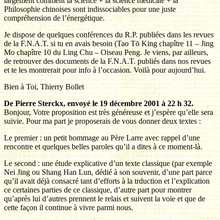
largement comment la science + la science médicale + la
Philosophie chinoises sont indissociables pour une juste
compréhension de l’énergétique.
Je dispose de quelques conférences du R.P. publiées dans les revues
de la F.N.A.T. si tu en avais besoin (Tao Tö King chapître 11 – Jing
Mo chapître 10 du Ling Chu – Oiseau Peng. Je viens, par ailleurs,
de retrouver des documents de la F.N.A.T. publiés dans nos revues
et te les montrerait pour info à l’occasion. Voilà pour aujourd’hui.
Bien à Toi, Thierry Bollet
De Pierre Sterckx, envoyé le 19 décembre 2001 à 22 h 32.
Bonjour, Votre proposition est très généreuse et j’espère qu’elle sera
suivie. Pour ma part je proposerais de vous donner deux textes :
Le premier : un petit hommage au Père Larre avec rappel d’une
rencontre et quelques belles paroles qu’il a dites à ce moment-là.
Le second : une étude explicative d’un texte classique (par exemple
Nei Jing ou Shang Han Lun, dédié à son souvenir, d’une part parce
qu’il avait déjà consacré tant d’efforts à la trduction et l’explication
ce certaines parties de ce classique, d’autre part pour montrer
qu’après lui d’autres prennent le relais et suivent la voie et que de
cette façon il continue à vivre parmi nous.