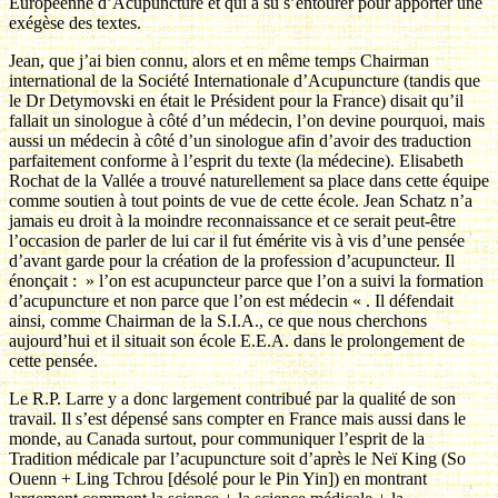
Européenne d’Acupuncture et qui a su s’entourer pour apporter une
exégèse des textes.
Jean, que j’ai bien connu, alors et en même temps Chairman
international de la Société Internationale d’Acupuncture (tandis que
le Dr Detymovski en était le Président pour la France) disait qu’il
fallait un sinologue à côté d’un médecin, l’on devine pourquoi, mais
aussi un médecin à côté d’un sinologue afin d’avoir des traduction
parfaitement conforme à l’esprit du texte (la médecine). Elisabeth
Rochat de la Vallée a trouvé naturellement sa place dans cette équipe
comme soutien à tout points de vue de cette école. Jean Schatz n’a
jamais eu droit à la moindre reconnaissance et ce serait peut-être
l’occasion de parler de lui car il fut émérite vis à vis d’une pensée
d’avant garde pour la création de la profession d’acupuncteur. Il
énonçait : » l’on est acupuncteur parce que l’on a suivi la formation
d’acupuncture et non parce que l’on est médecin « . Il défendait
ainsi, comme Chairman de la S.I.A., ce que nous cherchons
aujourd’hui et il situait son école E.E.A. dans le prolongement de
cette pensée.
Le R.P. Larre y a donc largement contribué par la qualité de son
travail. Il s’est dépensé sans compter en France mais aussi dans le
monde, au Canada surtout, pour communiquer l’esprit de la
Tradition médicale par l’acupuncture soit d’après le Neï King (So
Ouenn + Ling Tchrou [désolé pour le Pin Yin]) en montrant