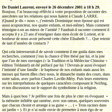
De Daniel Laurent, envoyé le 26 décembre 2001 à 18 h 29.
Bonjour, J’ai beaucoup réfléchi à votre proposition de raconter des
anecdotes sur les relations qui nous liaient à Claude LARRE.
(Quand je dis « nous », j’entends Dominique mon épouse qui est
aussi acupuncteur, nos quatre enfants, et moi-même). Mais comment
témoigne-t-on au mieux de l’amitié ? Faudrait-il raconter comment il
accepta il y a 23 ans d’enseigner dans mon école de Lorient, et le
bonheur de nous avoir présenté cette chère Elisabeth ?… Que retenir
de tant d’années de contacts ?
Qui cela interesserait-il de savoir comment il me guida dans mes
recherches, comment j’eus la chance d’être thèsé par lui, et la joie
que l’un de mes ouvrages (« la Tradition et la Médecine Chinoise »
édition Trédaniel) ait été préfacé par lui ? Devrais-je aussi évoquer
l’intimité d’une famille : le baptiseur de nos enfants mais aussi les
messes qui furent dîtes chez nous, le dimanche matin des cours, dans
notre salon, avec parfois Charles Laville-Méry. Puis leurs entretiens
sur les interprétations de quelques caractères composant le NeiJing,
et nos discussions sur le rapport du symbolisme à la religion.
Mais à quoi bon ? Je préfère une fois de plus le citer en évoquant »
la mémoire infidèle qui ramène, avec son rateau, quelques souvenirs
que chacun choisit et arrange à sa guise « … ( » Trois racines dans
un jardin « ). Et je n’ai nulle envie de permettre à mon égo de se