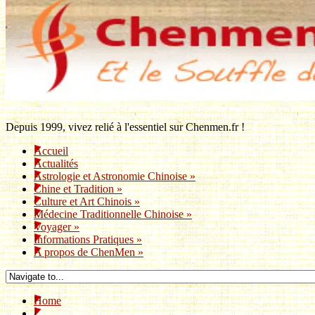
Depuis 1999, vivez relié à l'essentiel sur Chenmen.fr !
Accueil
Actualités
Astrologie et Astronomie Chinoise
»
Chine et Tradition
»
Culture et Art Chinois
»
Médecine Traditionnelle Chinoise
»
Voyager
»
Informations Pratiques
»
A propos de ChenMen
»
Home
/