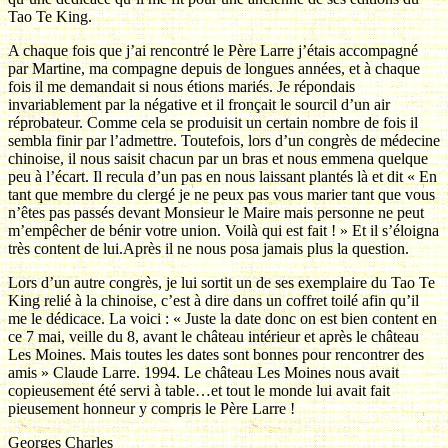
Tao Te King.
A chaque fois que j’ai rencontré le Père Larre j’étais accompagné
par Martine, ma compagne depuis de longues années, et à chaque
fois il me demandait si nous étions mariés. Je répondais
invariablement par la négative et il fronçait le sourcil d’un air
réprobateur. Comme cela se produisit un certain nombre de fois il
sembla finir par l’admettre. Toutefois, lors d’un congrès de médecine
chinoise, il nous saisit chacun par un bras et nous emmena quelque
peu à l’écart. Il recula d’un pas en nous laissant plantés là et dit « En
tant que membre du clergé je ne peux pas vous marier tant que vous
n’êtes pas passés devant Monsieur le Maire mais personne ne peut
m’empêcher de bénir votre union. Voilà qui est fait ! » Et il s’éloigna
très content de lui.Après il ne nous posa jamais plus la question.
Lors d’un autre congrès, je lui sortit un de ses exemplaire du Tao Te
King relié à la chinoise, c’est à dire dans un coffret toilé afin qu’il
me le dédicace. La voici : « Juste la date donc on est bien content en
ce 7 mai, veille du 8, avant le château intérieur et après le château
Les Moines. Mais toutes les dates sont bonnes pour rencontrer des
amis » Claude Larre. 1994. Le château Les Moines nous avait
copieusement été servi à table…et tout le monde lui avait fait
pieusement honneur y compris le Père Larre !
Georges Charles