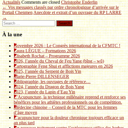
Actualités
Comments are closed
Christophe Enderlin
← Vos messages classés par ordre chronologique d’arrivée sur le
Portail Chenmen
Anecdote et extrait d’un ouvrage du RP LARRE
→
Search
À la une
Novembre 2026 : Le Congrès international de la CFMTC !
Laura LÈGUE – Formations 2026
Elisabeth Rochat – Programme 2026
2026, l’année du Cheval de Feu Yang (bǐng – wǔ)
Cartographie Feng Shui et afflictions majeures en 2026
2025, l’année du Serpent de Bois Yin
Marie-Pierre DILLENSEGER
Bibliographie, les ouvrages de référence…
2024, l’année du Dragon de Bois Yang
2023, l’année du Lapin d’Eau Yin
L’Acupuncture, la technique millénaire reprend et renforce ses
bénéfices pour les athlètes professionnels ou de compétition.
Médecine chinoise – Conseil de la MTC pour les femmes
d’âge moyen
L’acupuncture pour la douleur chronique toujours efficace un
an plus tard
Un nouveau traitement contre l’ostéoporose utilise des herbes