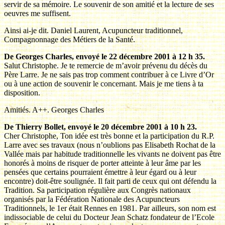
servir de sa mémoire. Le souvenir de son amitié et la lecture de ses
oeuvres me suffisent.
Ainsi ai-je dit. Daniel Laurent, Acupuncteur traditionnel,
Compagnonnage des Métiers de la Santé.
De Georges Charles, envoyé le 22 décembre 2001 à 12 h 35.
Salut Christophe. Je te remercie de m’avoir prévenu du décès du
Père Larre. Je ne sais pas trop comment contribuer à ce Livre d’Or
ou à une action de souvenir le concernant. Mais je me tiens à ta
disposition.
Amitiés. A++. Georges Charles
De Thierry Bollet, envoyé le 20 décembre 2001 à 10 h 23.
Cher Christophe, Ton idée est très bonne et la participation du R.P.
Larre avec ses travaux (nous n’oublions pas Elisabeth Rochat de la
Vallée mais par habitude traditionnelle les vivants ne doivent pas être
honorés à moins de risquer de porter atteinte à leur âme par les
pensées que certains pourraient émettre à leur égard ou à leur
encontre) doit-être soulignée. Il fait parti de ceux qui ont défendu la
Tradition. Sa participation régulière aux Congrès nationaux
organisés par la Fédération Nationale des Acupuncteurs
Traditionnels, le 1er était Rennes en 1981. Par ailleurs, son nom est
indissociable de celui du Docteur Jean Schatz fondateur de l’Ecole