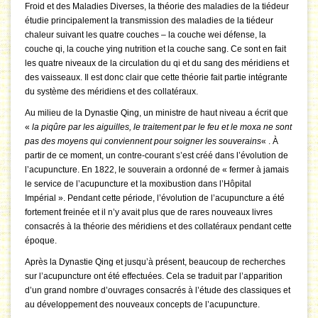
Froid et des Maladies Diverses, la théorie des maladies de la tiédeur
étudie principalement la transmission des maladies de la tiédeur
chaleur suivant les quatre couches – la couche wei défense, la
couche qi, la couche ying nutrition et la couche sang. Ce sont en fait
les quatre niveaux de la circulation du qi et du sang des méridiens et
des vaisseaux. Il est donc clair que cette théorie fait partie intégrante
du système des méridiens et des collatéraux.
Au milieu de la Dynastie Qing, un ministre de haut niveau a écrit que
«
la piqûre par les aiguilles, le traitement par le feu et le moxa ne sont
pas des moyens qui conviennent pour soigner les souverains
« . À
partir de ce moment, un contre-courant s’est créé dans l’évolution de
l’acupuncture. En 1822, le souverain a ordonné de « fermer à jamais
le service de l’acupuncture et la moxibustion dans l’Hôpital
Impérial ». Pendant cette période, l’évolution de l’acupuncture a été
fortement freinée et il n’y avait plus que de rares nouveaux livres
consacrés à la théorie des méridiens et des collatéraux pendant cette
époque.
Après la Dynastie Qing et jusqu’à présent, beaucoup de recherches
sur l’acupuncture ont été effectuées. Cela se traduit par l’apparition
d’un grand nombre d’ouvrages consacrés à l’étude des classiques et
au développement des nouveaux concepts de l’acupuncture.