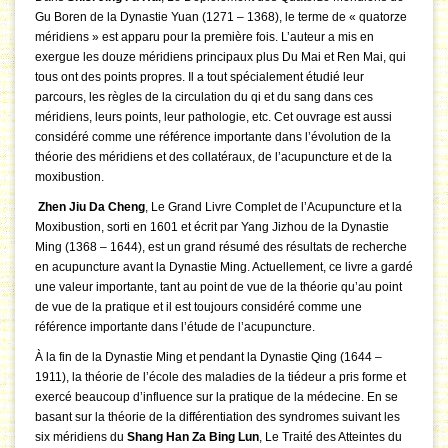
Gu Boren de la Dynastie Yuan (1271 – 1368), le terme de « quatorze
méridiens » est apparu pour la première fois. L’auteur a mis en
exergue les douze méridiens principaux plus Du Mai et Ren Mai, qui
tous ont des points propres. Il a tout spécialement étudié leur
parcours, les règles de la circulation du qi et du sang dans ces
méridiens, leurs points, leur pathologie, etc. Cet ouvrage est aussi
considéré comme une référence importante dans l’évolution de la
théorie des méridiens et des collatéraux, de l’acupuncture et de la
moxibustion.
Zhen Jiu Da Cheng
, Le Grand Livre Complet de l’Acupuncture et la
Moxibustion, sorti en 1601 et écrit par Yang Jizhou de la Dynastie
Ming (1368 – 1644), est un grand résumé des résultats de recherche
en acupuncture avant la Dynastie Ming. Actuellement, ce livre a gardé
une valeur importante, tant au point de vue de la théorie qu’au point
de vue de la pratique et il est toujours considéré comme une
référence importante dans l’étude de l’acupuncture.
À la fin de la Dynastie Ming et pendant la Dynastie Qing (1644 –
1911), la théorie de l’école des maladies de la tiédeur a pris forme et
exercé beaucoup d’influence sur la pratique de la médecine. En se
basant sur la théorie de la différentiation des syndromes suivant les
six méridiens du
Shang Han Za Bing Lun
, Le Traité des Atteintes du