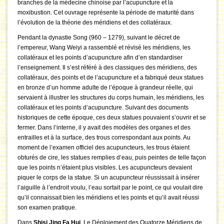
branches de la médecine chinoise par l’acupuncture et la
moxibustion. Cet ouvrage représente la période de maturité dans
l’évolution de la théorie des méridiens et des collatéraux.
Pendant la dynastie Song (960 – 1279), suivant le décret de
l’empereur, Wang Weiyi a rassemblé et révisé les méridiens, les
collatéraux et les points d’acupuncture afin d’en standardiser
l’enseignement. Il s’est référé à des classiques des méridiens, des
collatéraux, des points et de l’acupuncture et a fabriqué deux statues
en bronze d’un homme adulte de l’époque à grandeur réelle, qui
servaient à illustrer les structures du corps humain, les méridiens, les
collatéraux et les points d’acupuncture. Suivant des documents
historiques de cette époque, ces deux statues pouvaient s’ouvrir et se
fermer. Dans l’interne, il y avait des modèles des organes et des
entrailles et à la surface, des trous correspondant aux points. Au
moment de l’examen officiel des acupuncteurs, les trous étaient
obturés de cire, les statues remplies d’eau, puis peintes de telle façon
que les points n’étaient plus visibles. Les acupuncteurs devaient
piquer le corps de la statue. Si un acupuncteur réussissait à insérer
l’aiguille à l’endroit voulu, l’eau sortait par le point, ce qui voulait dire
qu’il connaissait bien les méridiens et les points et qu’il avait réussi
son examen pratique.
Dans
Shisi Jing Fa Hui
, Le Déploiement des Quatorze Méridiens de