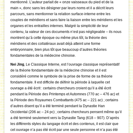
mentionné. L’auteur parlait de « onze vaisseaux du pied et de la
main », donc sans les désigner par leurs noms et il a décrit leurs
parcours, sans mentionner la relation surface-interne entre les
couples de méridiens et sans faire la liaison entre les méridiens et les
organes et les entrailles internes. Malgré la simplicité de leur
contenu, la valeur de ces documents n’est pas négligeable – ils nous
montrent qu’à cette époque ou même plus tôt, la théorie des
méridiens et des collatéraux avait déjà atteint une forme
embryonnaire, bien plus tôt que beaucoup d’autres théories
fondamentales de la médecine chinoise.
Nei Jing
, Le Classique Interne, est l’ouvrage classique représentatif
de la théorie fondamentale de la médecine chinoise et il est
considéré comme le symbole de la prise de forme de sa théorie
fondamentale. Il est difficile de définir la période à laquelle cet
ouvrage a été écrit : certains chercheurs croient qu’il a été écrit
pendant la Période des Printemps et Automnes (770 ac – 476 ac) et
la Période des Royaumes Combattants (475 ac – 221 ac) ; certains
d’autres disent qu’il a été terminé pendant la Dynastie Han
Occidental (206 ac – 24 pc) ; certains chercheurs pensent même qu’il
a été terminé seulement vers la Dynastie Tang (618 – 907). D’après
les différents styles du langage écrit et des contenus, il est clair que
cet ouvrage n’a pas été écrit par une seule personne et n’a pas été