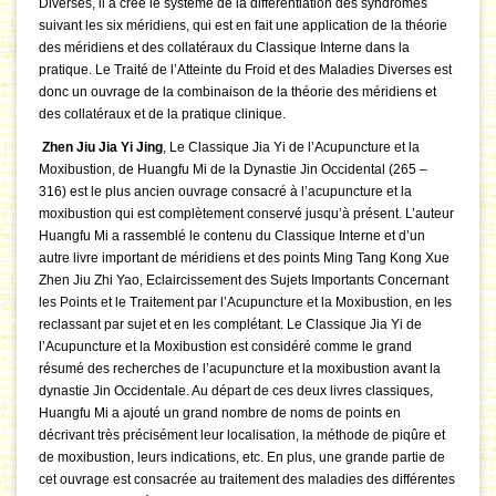
Diverses, il a créé le système de la différentiation des syndromes
suivant les six méridiens, qui est en fait une application de la théorie
des méridiens et des collatéraux du Classique Interne dans la
pratique. Le Traité de l’Atteinte du Froid et des Maladies Diverses est
donc un ouvrage de la combinaison de la théorie des méridiens et
des collatéraux et de la pratique clinique.
Zhen Jiu Jia Yi Jing
, Le Classique Jia Yi de l’Acupuncture et la
Moxibustion, de Huangfu Mi de la Dynastie Jin Occidental (265 –
316) est le plus ancien ouvrage consacré à l’acupuncture et la
moxibustion qui est complètement conservé jusqu’à présent. L’auteur
Huangfu Mi a rassemblé le contenu du Classique Interne et d’un
autre livre important de méridiens et des points Ming Tang Kong Xue
Zhen Jiu Zhi Yao, Eclaircissement des Sujets Importants Concernant
les Points et le Traitement par l’Acupuncture et la Moxibustion, en les
reclassant par sujet et en les complétant. Le Classique Jia Yi de
l’Acupuncture et la Moxibustion est considéré comme le grand
résumé des recherches de l’acupuncture et la moxibustion avant la
dynastie Jin Occidentale. Au départ de ces deux livres classiques,
Huangfu Mi a ajouté un grand nombre de noms de points en
décrivant très précisément leur localisation, la méthode de piqûre et
de moxibustion, leurs indications, etc. En plus, une grande partie de
cet ouvrage est consacrée au traitement des maladies des différentes