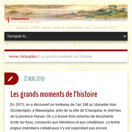
Depuis 1999, vivez relié à l'essentiel sur Chenmen.fr !
Home
/
Actualités
/
Les grands moments de l’histoire
27 MAI 2010
Les grands moments de l’histoire
En 1973, on a découvert un tombeau de l’an 168 ac (dynastie Han
Occidentale), à Mawangdui, près de la ville de Changsha, le chef lieu
de la province Hunan. On y a trouvé trois volumes de documents
écrits sur tissu, consacrés aux méridiens et aux collatéraux. Le terme
jingluo (méridiens collatéraux) n’y est cependant pas encore