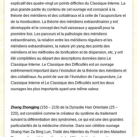
explicatif des quatre-vingt un points difficiles du Classique Interne. La
plus grande partie du contenu de cet ouvrage est consacré à la
théorie des méridiens et des collatéraux et à celle de l’acupuncture et
de la moxibustion. La théorie des méridiens extraordinaires y est
développée et le concept des huit vaisseaux y apparaît pour la
première fois. Les parcours et la pathologie des méridiens
extraordinaires, la relation entre les méridiens réguliers et les
méridiens extraordinaires, la nature yin yang des points des
méridiens et les méthodes de tonification et de dispersion, etc, y ont
été complétées au départ des descriptions données dans Le
Classique Interne. Le Classique des Difficultés est un ouvrage
extrêmement important dans l’évolution de la théorie des méridiens et
des collatéraux. Au point de vue de l’évolution de l’acupuncture, Le
Classique Interne et Le Classique des Difficultés sont les deux
ouvrages les plus importants ayant une même valeur.
Zhang Zhongjing
(150 – 219) de la Dynastie Han Orientale (25 –
220), est considéré comme le créateur du système du traitement
suivant la différentiation des syndromes, ce qui est une des grandes
particularités de la médecine chinoise. Dans son célèbre ouvrage
Shang Han Za Bing Lun, Traité des Atteintes du Froid et des Maladies