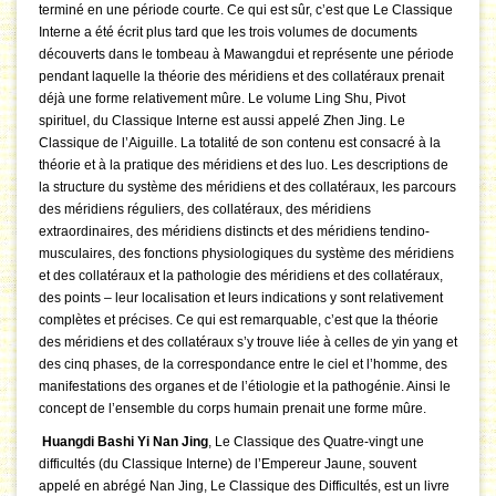
terminé en une période courte. Ce qui est sûr, c’est que Le Classique
Interne a été écrit plus tard que les trois volumes de documents
découverts dans le tombeau à Mawangdui et représente une période
pendant laquelle la théorie des méridiens et des collatéraux prenait
déjà une forme relativement mûre. Le volume Ling Shu, Pivot
spirituel, du Classique Interne est aussi appelé Zhen Jing. Le
Classique de l’Aiguille. La totalité de son contenu est consacré à la
théorie et à la pratique des méridiens et des luo. Les descriptions de
la structure du système des méridiens et des collatéraux, les parcours
des méridiens réguliers, des collatéraux, des méridiens
extraordinaires, des méridiens distincts et des méridiens tendino-
musculaires, des fonctions physiologiques du système des méridiens
et des collatéraux et la pathologie des méridiens et des collatéraux,
des points – leur localisation et leurs indications y sont relativement
complètes et précises. Ce qui est remarquable, c’est que la théorie
des méridiens et des collatéraux s’y trouve liée à celles de yin yang et
des cinq phases, de la correspondance entre le ciel et l’homme, des
manifestations des organes et de l’étiologie et la pathogénie. Ainsi le
concept de l’ensemble du corps humain prenait une forme mûre.
Huangdi Bashi Yi Nan Jing
, Le Classique des Quatre-vingt une
difficultés (du Classique Interne) de l’Empereur Jaune, souvent
appelé en abrégé Nan Jing, Le Classique des Difficultés, est un livre