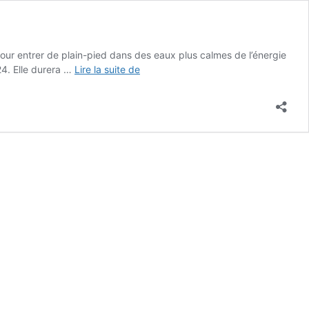
ur entrer de plain-pied dans des eaux plus calmes de l’énergie
2023,
24. Elle durera …
Lire la suite de
l’année
du
Lapin
d’Eau
Yin